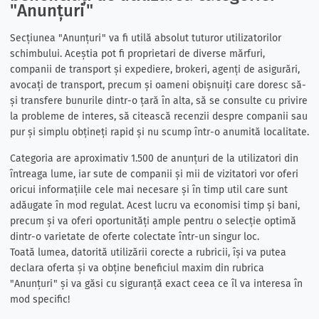
"Anunțuri"
Secțiunea "Anunțuri" va fi utilă absolut tuturor utilizatorilor
schimbului. Aceștia pot fi proprietari de diverse mărfuri,
companii de transport și expediere, brokeri, agenți de asigurări,
avocați de transport, precum și oameni obișnuiți care doresc să-
și transfere bunurile dintr-o țară în alta, să se consulte cu privire
la probleme de interes, să citească recenzii despre companii sau
pur și simplu obțineți rapid și nu scump într-o anumită localitate.
Categoria are aproximativ 1.500 de anunțuri de la utilizatori din
întreaga lume, iar sute de companii și mii de vizitatori vor oferi
oricui informațiile cele mai necesare și în timp util care sunt
adăugate în mod regulat. Acest lucru va economisi timp și bani,
precum și va oferi oportunități ample pentru o selecție optimă
dintr-o varietate de oferte colectate într-un singur loc.
Toată lumea, datorită utilizării corecte a rubricii, își va putea
declara oferta și va obține beneficiul maxim din rubrica
"Anunțuri" și va găsi cu siguranță exact ceea ce îl va interesa în
mod specific!