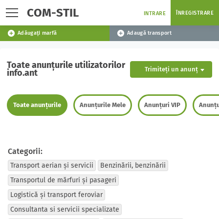
COM-STIL
ÎNREGISTRARE
INTRARE
Adăugați marfă
Adaugă transport
Toate anunțurile utilizatorilor
Trimiteți un anunț
info.ant
Toate anunțurile
Anunțurile Mele
Anunțuri VIP
Anunțu
Categorii:
Transport aerian și servicii
Benzinării, benzinării
Transportul de mărfuri și pasageri
Logistică și transport feroviar
Consultanta si servicii specializate