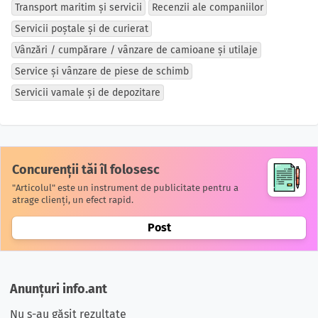
Transport maritim și servicii
Recenzii ale companiilor
Servicii poștale și de curierat
Vânzări / cumpărare / vânzare de camioane și utilaje
Service și vânzare de piese de schimb
Servicii vamale și de depozitare
Concurenții tăi îl folosesc
"Articolul" este un instrument de publicitate pentru a
atrage clienți, un efect rapid.
Post
Anunțuri info.ant
Nu s-au găsit rezultate