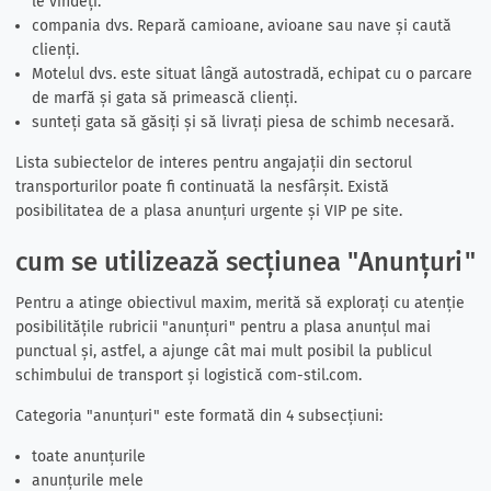
le vindeți.
compania dvs. Repară camioane, avioane sau nave și caută
clienți.
Motelul dvs. este situat lângă autostradă, echipat cu o parcare
de marfă și gata să primească clienți.
sunteți gata să găsiți și să livrați piesa de schimb necesară.
Lista subiectelor de interes pentru angajații din sectorul
transporturilor poate fi continuată la nesfârșit. Există
posibilitatea de a plasa anunțuri urgente și VIP pe site.
cum se utilizează secțiunea "Anunțuri"
Pentru a atinge obiectivul maxim, merită să explorați cu atenție
posibilitățile rubricii "anunțuri" pentru a plasa anunțul mai
punctual și, astfel, a ajunge cât mai mult posibil la publicul
schimbului de transport și logistică com-stil.com.
Categoria "anunțuri" este formată din 4 subsecțiuni:
toate anunțurile
anunțurile mele