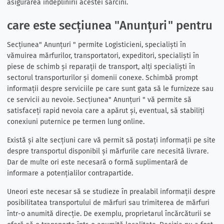
asigurarea îndeplinirii acestei sarcini.
care este secțiunea "Anunțuri" pentru
Secțiunea" Anunțuri " permite Logisticieni, specialiști în
vămuirea mărfurilor, transportatori, expeditori, specialiști în
piese de schimb și reparații de transport, alți specialiști în
sectorul transporturilor și domenii conexe. Schimbă prompt
informații despre serviciile pe care sunt gata să le furnizeze sau
ce servicii au nevoie. Secțiunea" Anunțuri " vă permite să
satisfaceți rapid nevoia care a apărut și, eventual, să stabiliți
conexiuni puternice pe termen lung online.
Există și alte secțiuni care vă permit să postați informații pe site
despre transportul disponibil și mărfurile care necesită livrare.
Dar de multe ori este necesară o formă suplimentară de
informare a potențialilor contrapartide.
Uneori este necesar să se studieze în prealabil informații despre
posibilitatea transportului de mărfuri sau trimiterea de mărfuri
într-o anumită direcție. De exemplu, proprietarul încărcăturii se