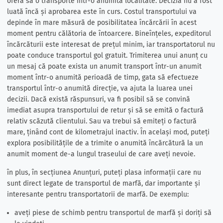
oferă să o transporte într-o anumită localitate. Decizia nu a fost
luată încă și aprobarea este în curs. Costul transportului va
depinde în mare măsură de posibilitatea încărcării în acest
moment pentru călătoria de întoarcere. Bineînțeles, expeditorul
încărcăturii este interesat de prețul minim, iar transportatorul nu
poate conduce transportul gol gratuit. Trimiterea unui anunț cu
un mesaj că poate exista un anumit transport într-un anumit
moment într-o anumită perioadă de timp, gata să efectueze
transportul într-o anumită direcție, va ajuta la luarea unei
decizii. Dacă există răspunsuri, va fi posibil să se convină
imediat asupra transportului de retur și să se emită o factură
relativ scăzută clientului. Sau va trebui să emiteți o factură
mare, ținând cont de kilometrajul inactiv. În același mod, puteți
explora posibilitățile de a trimite o anumită încărcătură la un
anumit moment de-a lungul traseului de care aveți nevoie.
în plus, în secțiunea Anunțuri, puteți plasa informații care nu
sunt direct legate de transportul de marfă, dar importante și
interesante pentru transportatorii de marfă. De exemplu:
aveți piese de schimb pentru transportul de marfă și doriți să