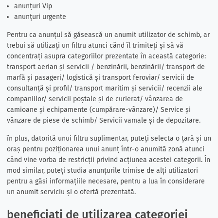
anunțuri Vip
anunțuri urgente
Pentru ca anunțul să găsească un anumit utilizator de schimb, ar
trebui să utilizați un filtru atunci când îl trimiteți și să vă
concentrați asupra categoriilor prezentate în această categorie:
transport aerian și servicii / benzinării, benzinării/ transport de
marfă și pasageri/ logistică și transport feroviar/ servicii de
consultanță și profil/ transport maritim și servicii/ recenzii ale
companiilor/ servicii poștale și de curierat/ vânzarea de
camioane și echipamente (cumpărare-vânzare)/ Service și
vânzare de piese de schimb/ Servicii vamale și de depozitare.
în plus, datorită unui filtru suplimentar, puteți selecta o țară și un
oraș pentru poziționarea unui anunț într-o anumită zonă atunci
când vine vorba de restricții privind acțiunea acestei categorii. În
mod similar, puteți studia anunțurile trimise de alți utilizatori
pentru a găsi informațiile necesare, pentru a lua în considerare
un anumit serviciu și o ofertă prezentată.
beneficiați de utilizarea categoriei