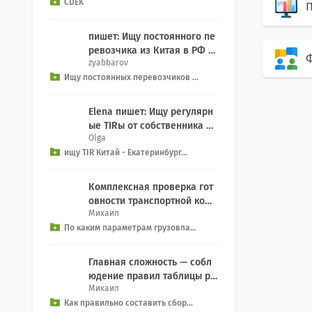
CDEK
П
пишет: Ищу постоянного пе
ревозчика из Китая в РФ д
Ф
zyabbarov
ля еженедельного Добрый
Ищу постоянных перевозчиков ...
день, как связ...
Elena пишет: Ищу регулярн
ые TIRы от собственника се
Olga
рвиса на Екатеринбург из к
ищу TIR Китай - Екатеринбург...
итая, EXW We...
Комплексная проверка гот
овности транспортной комп
Михаил
ании включает контрольны
По каким параметрам грузовла...
й чек-лист: Прове...
Главная сложность — собл
юдение правил таблицы ра
Михаил
зделения (Segregation): За
Как правильно составить сбор...
прет на совместн...