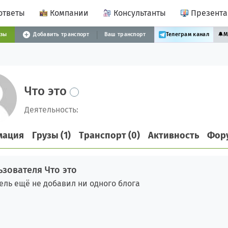
ответы
Компании
Консультанты
Презент
узы
Добавить транспорт
Ваш транспорт
Телеграм канал
🔔
М
Что это
Деятельность:
мация
Грузы (1)
Транспорт (0)
Активность
Фор
ьзователя Что это
ель ещё не добавил ни одного блога