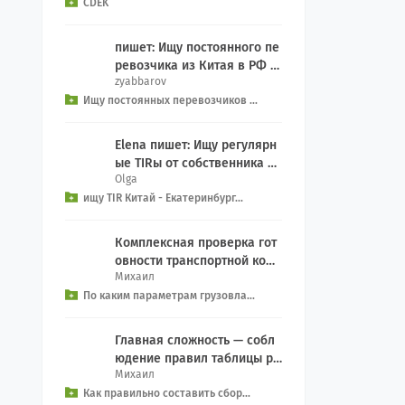
CDEK
пишет: Ищу постоянного пе
ревозчика из Китая в РФ д
zyabbarov
ля еженедельного Добрый
Ищу постоянных перевозчиков ...
день, как связ...
Elena пишет: Ищу регулярн
ые TIRы от собственника се
Olga
рвиса на Екатеринбург из к
ищу TIR Китай - Екатеринбург...
итая, EXW We...
Комплексная проверка гот
овности транспортной комп
Михаил
ании включает контрольны
По каким параметрам грузовла...
й чек-лист: Прове...
Главная сложность — собл
юдение правил таблицы ра
Михаил
зделения (Segregation): За
Как правильно составить сбор...
прет на совместн...