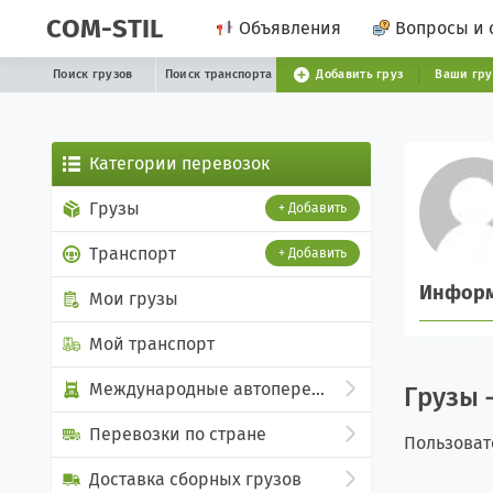
COM-STIL
Объявления
Вопросы и 
Поиск грузов
Поиск транспорта
Добавить груз
Ваши гр
Категории перевозок
Грузы
+ Добавить
Транспорт
+ Добавить
Инфор
Мои грузы
Мой транспорт
Международные автоперевозки
Грузы 
Перевозки по стране
Пользоват
Доставка сборных грузов