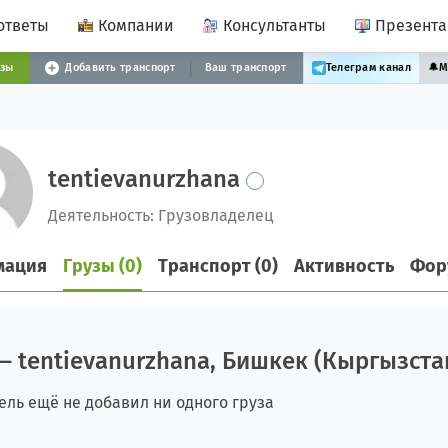
ответы
Компании
Консультанты
Презент
узы
Добавить транспорт
Ваш транспорт
Телеграм канал
🔔
М
tentievanurzhana
Деятельность: Грузовладелец
мация
Грузы (0)
Транспорт (0)
Активность
Фор
— tentievanurzhana, Бишкек (Кыргызста
ель ещё не добавил ни одного груза