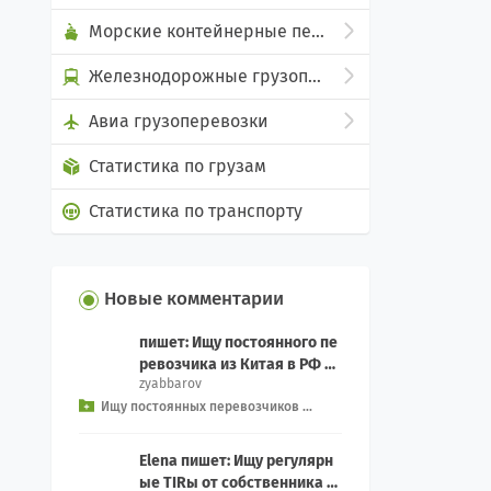
Морские контейнерные перевозки
Железнодорожные грузоперевозки
Авиа грузоперевозки
Статистика по грузам
Статистика по транспорту
Новые комментарии
пишет: Ищу постоянного пе
ревозчика из Китая в РФ дл
zyabbarov
я еженедельного Добрый д
Ищу постоянных перевозчиков ...
ень, как связ...
Elena пишет: Ищу регулярн
ые TIRы от собственника с