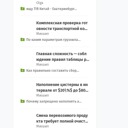
Olga
ервиса на Екатеринбург из
ищу TIR Китай - Екатеринбург...
китая, EXW We...
Комплексная проверка гот
овности транспортной ком
Михаил
пании включает контрольн
По каким параметрам грузовла...
ый чек-лист: Прове...
Главная сложность — собл
юдение правил таблицы ра
Михаил
зделения (Segregation): Зап
Как правильно составить сбор...
рет на совместн...
Наполнение цистерны в ин
тервале от $20\%$ до $80\
Михаил
%$ создает смертельную уг
Почему запрещено наполнять а...
розу опрокидыван...
Смена перевозимого проду
кта требует полной очистк
Михаил
и емкости: Процедура: Вкл