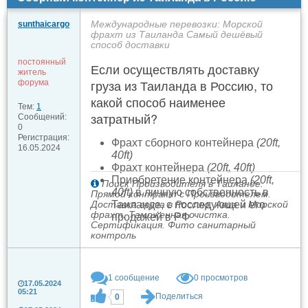
Международные перевозки: Морской
sunthaicargo
фрахт из Таиланда Самый дешёвый
способ доставки
постоянный
Если осуществлять доставку
житель
груза из Таиланда в Россию, то
форума
какой способ наименее
Тем:
1
затратный?
Сообщений:
0
Регистрация:
Фрахт сборного контейнера
(20ft,
16.05.2024
40ft)
Фрахт контейнера
(20ft, 40ft)
Приобретение контейнера
(20ft,
Поиск Производителя в Таиланде.
40ft)
в личную собственность в
Прямой контракт с Производителем.
Доставка груза в Россию. Авиа и Морской
Таиланде, с последующей его
фрахт. Таможенная очистка.
продажей в РФ
Сертификация. Фито санитарный
контроль
1
сообщение
0 просмотров
17.05.2024
05:21
Поделиться
0