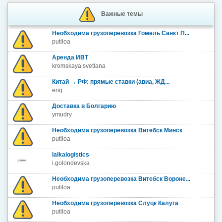
Важные темы
Необходима грузоперевозка Гомель Санкт П...
putiloa
Аренда ИВТ
kromskaya.svetlana
Китай → РФ: прямые ставки (авиа, ЖД...
eriq
Доставка в Болгарию
ymudry
Необходима грузоперевозка Витебск Минск
putiloa
laikalogistics
i.golondevska
Необходима грузоперевозка Витебск Вороне...
putiloa
Необходима грузоперевозка Слуцк Калуга
putiloa