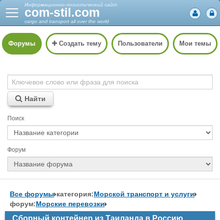
Информационно-логистический сайт
com-stil.com
cargo and transport all over the world
Форумы
Создать тему
Пользователи
Мои темы
Найти
Поиск
Форум
Все форумы
категория:
Морской транспорт и услуги
форум:
Морские перевозки
Сборный контейнер из Таиланда в Россию