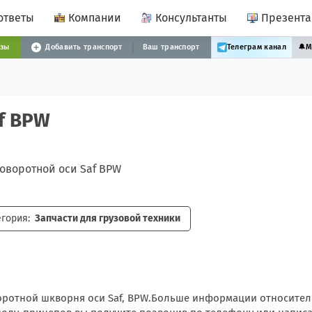
ответы
Компании
Консультанты
Презент
узы
Добавить транспорт
Ваш транспорт
Телеграм канал
🔔
М
f BPW
гория:
Запчасти для грузовой техники
воротной шкворня оси Saf, BPW.Больше информации относите