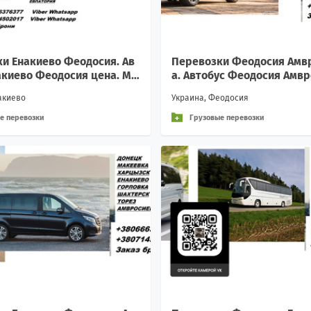
и Енакиево Феодосия. Ав
Перевозки Феодосия Амв
акиево Феодосия цена. Ми
а. Автобус Феодосия Амв
ус Енакиево Феодосия
цена. Микроавтобус Феод
акиево
Украина, Феодосия
росиевка
е перевозки
Грузовые перевозки