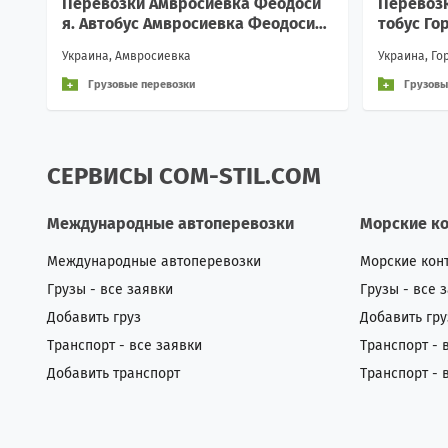
Перевозки Амвросиевка Феодоси
Перевозк
я. Автобус Амвросиевка Феодосия
тобус Го
цена. Расписание Амвросиевка Фе
списание
Украина, Амвросиевка
Украина, Го
одосия
Грузовые перевозки
Грузовы
СЕРВИСЫ COM-STIL.COM
Международные автоперевозки
Морские к
Международные автоперевозки
Морские кон
Грузы - все заявки
Грузы - все 
Добавить груз
Добавить гру
Транспорт - все заявки
Транспорт - 
Добавить транспорт
Транспорт - 