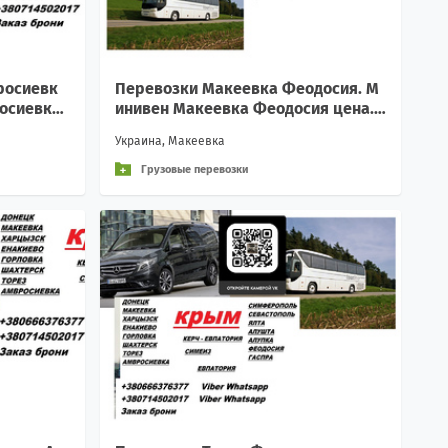
росиевк
Перевозки Макеевка Феодосия. М
росиевка
инивен Макеевка Феодосия цена.
осия Амв
Автобус Макеевка Феодосия
Украина, Макеевка
Грузовые перевозки