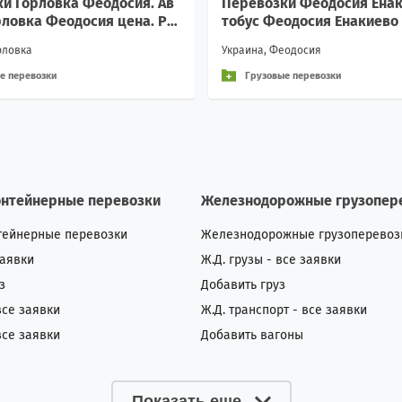
и Горловка Феодосия. Ав
Перевозки Феодосия Енак
рловка Феодосия цена. Ра
тобус Феодосия Енакиево 
 Горловка Феодосия
кроавтобус Феодосия Ена
рловка
Украина, Феодосия
е перевозки
Грузовые перевозки
онтейнерные перевозки
Железнодорожные грузопер
тейнерные перевозки
Железнодорожные грузоперевоз
заявки
Ж.Д. грузы - все заявки
з
Добавить груз
все заявки
Ж.Д. транспорт - все заявки
все заявки
Добавить вагоны
Показать еще