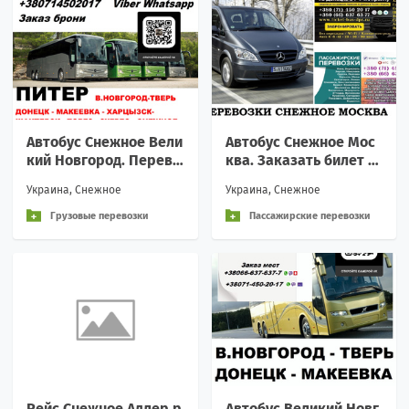
Автобус Снежное Вели
Автобус Снежное Мос
кий Новгород. Перево
ква. Заказать билет С
зки Снежное Великий
нежное Москва и обра
Украина, Снежное
Украина, Снежное
Новгород
тно Московская облас
ть
Грузовые перевозки
Пассажирские перевозки
Рейс Снежное Адлер р
Автобус Великий Новг