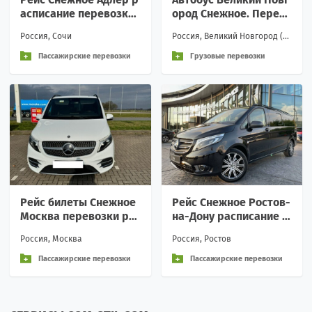
асписание перевозки
ород Снежное. Перево
пассажирские аренда
зки Великий Новгород
Россия, Сочи
Россия, Великий Новгород (Новгород)
Вежливое обращение
Снежное
и
Пассажирские перевозки
Грузовые перевозки
Рейс билеты Снежное
Рейс Снежное Ростов-
Москва перевозки ра
на-Дону расписание п
списание
еревозки пассажирск
Россия, Москва
Россия, Ростов
ие аренда
Пассажирские перевозки
Пассажирские перевозки