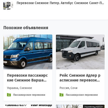
Перевозки Снежное Питер. Автобус Снежное Санкт-П...
Похожие объявления
Перевозки пассажирс
Рейс Снежное Адлер р
кие Снежное Варшава
асписание перевозки
билеты автобус Билет
пассажирские аренда
Украина, Снежное
Россия, Сочи
ы на автобус Снежное
Вежливое обращение
и
Пассажирские перевозки
Пассажирские перевозки