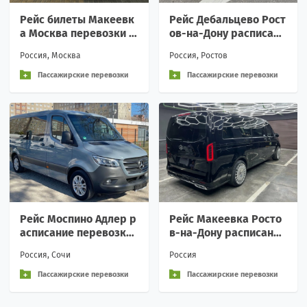
Рейс билеты Макеевк
Рейс Дебальцево Рост
а Москва перевозки р
ов-на-Дону расписани
асписание Вежливое о
е перевозки пассажир
Россия, Москва
Россия, Ростов
бращение и индивиду
ские аренда Вежливо
а
е
Пассажирские перевозки
Пассажирские перевозки
Рейс Моспино Адлер р
Рейс Макеевка Росто
асписание перевозки
в-на-Дону расписание
пассажирские аренда
перевозки пассажирс
Россия, Сочи
Россия
Вежливое обращение
кие аренда Вежливое
и
о
Пассажирские перевозки
Пассажирские перевозки