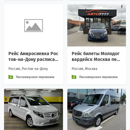
Рейс Амвросиевка Рос
Рейс билеты Молодог
тов-на-Дону расписан
вардейск Москва пер
ие перевозки пассажи
евозки расписание Ве
Россия, Ростов-на-Дону
Россия, Москва
рские аренда
жливое обращение и
ин
Пассажирские перевозки
Пассажирские перевозки