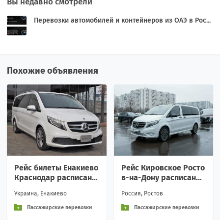
Вы недавно смотрели
Перевозки автомобилей и контейнеров из ОАЭ в Рос...
Похожие объявления
Рейс билеты Енакиево
Рейс Кировское Росто
Краснодар расписани
в-на-Дону расписание
е перевозки пассажир
перевозки пассажирс
Украина, Енакиево
Россия, Ростов
ские и грузовые Вежл
кие аренда Вежливое
Пассажирские перевозки
Пассажирские перевозки