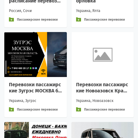
расписание перевозк
орловка
и пассажирские аренд
Россия, Сочи
Украина, Ялта
а Вежливое обращени
е
Пассажирские перевозки
Пассажирские перевозки
Перевозки пассажирс
Перевозки пассажирс
кие Зугрэс МОСКВА би
кие Новоазовск Красн
леты автобус расписа
одар билеты автобус
Украина, Зугрэс
Украина, Новоазовск
ние
БИЛЕТЫ НА АВТОБУС Н
Пассажирские перевозки
Пассажирские перевозки