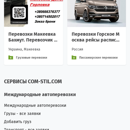
Перевозки Макеевка
Перевозки Горское М
Бахмут. Перевозчик М
осква рейсы расписан
акеевка Бахмут. Попу
ие билеты
Украина, Макеевка
Россия
тчики Макеевка Бахм
ут
Грузовые перевозки
Пассажирские перевозки
СЕРВИСЫ COM-STIL.COM
Международные автоперевозки
Международные автоперевозки
Грузы - все заявки
Добавить груз
Транспорт - все заявки