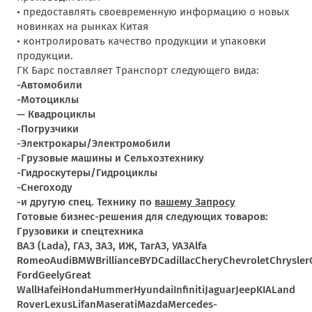
• предоставлять своевременную информацию о новых
новинках на рынках Китая
• контролировать качество продукции и упаковки
продукции.
ГК Барс поставляет Транспорт следующего вида:
-Автомобили
-Мотоциклы
— Квадроциклы
-Погрузчики
-Электрокары/Электромобили
-Грузовые машины и Сельхозтехнику
-Гидроскутеры/Гидроциклы
-Снегоходу
-и другую спец. Технику по
вашему Запросу
Готовые бизнес-решения для следующих товаров:
Грузовики и спецтехника
ВАЗ (Lada), ГАЗ, ЗАЗ, ИЖ, ТагАЗ, УАЗ
Alfa
Romeo
Audi
BMW
Brilliance
BYD
Cadillac
Chery
Chevrolet
Chrysler
Ford
Geely
Great
Wall
Hafei
Honda
Hummer
Hyundai
Infiniti
Jaguar
Jeep
KIA
Land
Rover
Lexus
Lifan
Maserati
Mazda
Mercedes-