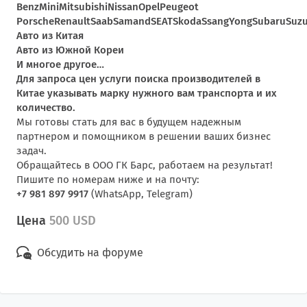
Benz
Mini
Mitsubishi
Nissan
Opel
Peugeot
Porsche
Renault
Saab
Samand
SEAT
Skoda
SsangYong
Subaru
Suzu
Авто из Китая
Авто из Южной Кореи
И многое другое…
Для запроса цен услуги поиска производителей в
Китае указывать марку нужного вам транспорта и их
количество.
Мы готовы стать для вас в будущем надежным
партнером и помощником в решении ваших бизнес
задач.
Обращайтесь в ООО ГК Барс, работаем на результат!
Пишите по номерам ниже и на почту:
+7 981 897 9917
(WhatsApp, Telegram)
Цена
500 USD
Обсудить на форуме