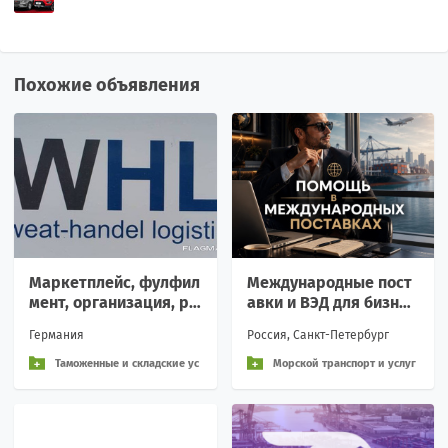
Похожие объявления
Маркетплейс, фулфил
Международные пост
мент, организация, ра
авки и ВЭД для бизнес
звитие Вашего биззне
а.
Германия
Россия, Санкт-Петербург
са Германия/Европа
Таможенные и складские ус
Морской транспорт и услуг
луги
и