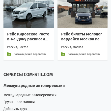
Рейс Кировское Росто
Рейс билеты Молодог
в-на-Дону расписание
вардейск Москва пер
перевозки пассажирс
евозки расписание Ве
Россия, Ростов
Россия, Москва
кие аренда Вежливое
жливое обращение и
ин
Пассажирские перевозки
Пассажирские перевозки
СЕРВИСЫ COM-STIL.COM
Международные автоперевозки
Международные автоперевозки
Грузы - все заявки
Добавить груз