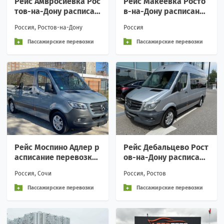
Рейс Амвросиевка Рос
Рейс Макеевка Росто
тов-на-Дону расписан
в-на-Дону расписание
ие перевозки пассажи
перевозки пассажирс
Россия, Ростов-на-Дону
Россия
рские аренда
кие аренда Вежливое
о
Пассажирские перевозки
Пассажирские перевозки
Рейс Моспино Адлер р
Рейс Дебальцево Рост
асписание перевозки
ов-на-Дону расписани
пассажирские аренда
е перевозки пассажир
Россия, Сочи
Россия, Ростов
Вежливое обращение
ские аренда Вежливо
и
е
Пассажирские перевозки
Пассажирские перевозки