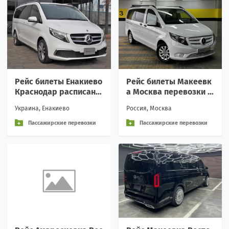
Рейс билеты Енакиево
Рейс билеты Макеевк
Краснодар расписани
а Москва перевозки р
е перевозки пассажир
асписание Вежливое о
Украина, Енакиево
Россия, Москва
ские и грузовые Вежл
бращение и индивиду
а
Пассажирские перевозки
Пассажирские перевозки