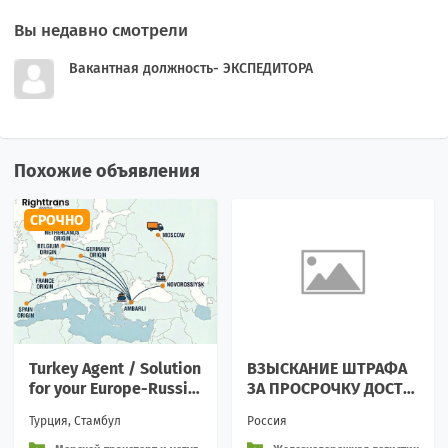
Вы недавно смотрели
Вакантная должность- ЭКСПЕДИТОРА
Похожие объявления
СРОЧНО
Turkey Agent / Solution
ВЗЫСКАНИЕ ШТРАФА
for your Europe-Russia
ЗА ПРОСРОЧКУ ДОСТА
shipment via Turkey
ВКИ ГРУЗА ПО ЖД ПЕР
Турция, Стамбул
Россия
ЕВОЗКАМ