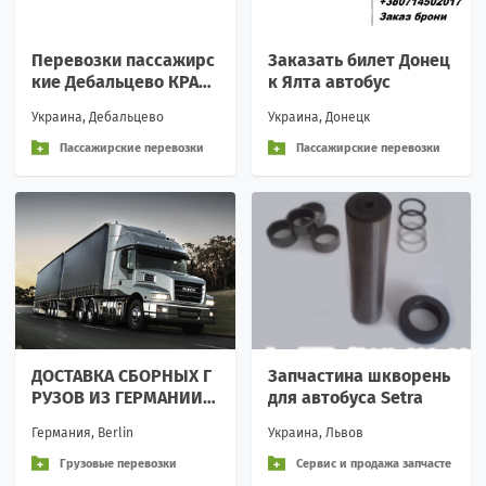
Перевозки пассажирс
Заказать билет Донец
кие Дебальцево КРАС
к Ялта автобус
НОДАР билеты автобу
Украина, Дебальцево
Украина, Донецк
с БИЛЕТЫ НА АВТОБУС
Д
Пассажирские перевозки
Пассажирские перевозки
ДОСТАВКА СБОРНЫХ Г
Запчастина шкворень
РУЗОВ ИЗ ГЕРМАНИИ,
для автобуса Setra
ЕС В РОССИЮ, СНГ
Германия, Berlin
Украина, Львов
Грузовые перевозки
Сервис и продажа запчасте
й