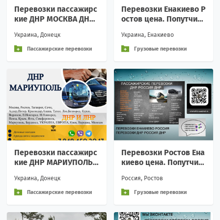
Перевозки пассажирс
Перевозки Енакиево Р
кие ДНР МОСКВА ДНР
остов цена. Попутчик
билеты автобус распи
и Енакиево Ростов ДН
Украина, Донецк
Украина, Енакиево
сание
Р
Пассажирские перевозки
Грузовые перевозки
Перевозки пассажирс
Перевозки Ростов Ена
кие ДНР МАРИУПОЛЬ
киево цена. Попутчик
ДНР билеты автобус р
и Ростов Енакиево ДН
Украина, Донецк
Россия, Ростов
асписание Перевозки
Р
па
Пассажирские перевозки
Грузовые перевозки