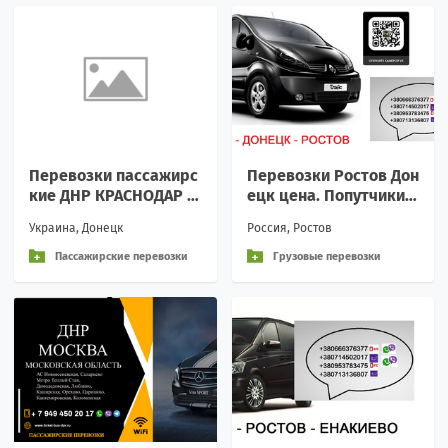
Перевозки пассажирс
Перевозки Ростов Дон
кие ДНР КРАСНОДАР Д
ецк цена. Попутчики Р
НР билеты автобус БИ
остов Донецк ДНР
Украина, Донецк
Россия, Ростов
ЛЕТЫ НА АВТОБУС ДНР
Пассажирские перевозки
Грузовые перевозки