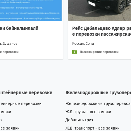
каи байналмилалӣ
Рейс Дебальцево Адлер р
е перевозки пассажирски
Вежливое обращени
н, Душанбе
Россия, Сочи
е перевозки
Пассажирские перевозки
онтейнерные перевозки
Железнодорожные грузопер
тейнерные перевозки
Железнодорожные грузоперевоз
заявки
Ж.Д. грузы - все заявки
з
Добавить груз
все заявки
Ж.Д. транспорт - все заявки