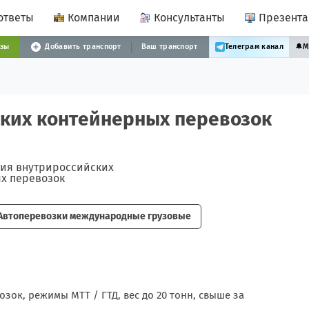
ответы
Компании
Консультанты
Презент
узы
Добавить транспорт
Ваш транспорт
Телеграм канал
🔔
М
ких контейнерных перевозок
Автоперевозки международные грузовые
ок, режимы МТТ / ГТД, вес до 20 тонн, свыше за