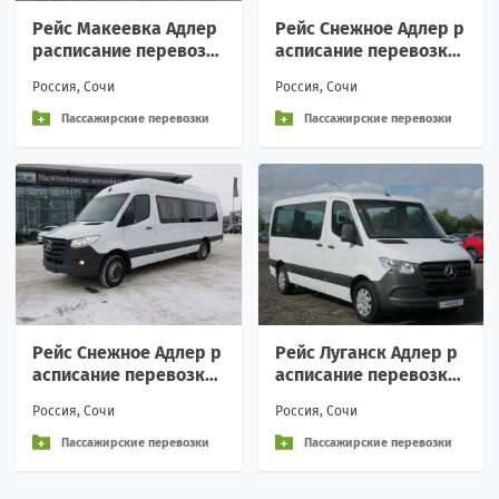
Рейс Макеевка Адлер
Рейс Снежное Адлер р
расписание перевозк
асписание перевозки
и пассажирские аренд
пассажирские аренда
Россия, Сочи
Россия, Сочи
а Вежливое обращени
Вежливое обращение
е
и
Пассажирские перевозки
Пассажирские перевозки
Рейс Снежное Адлер р
Рейс Луганск Адлер р
асписание перевозки
асписание перевозки
пассажирские аренда
пассажирские аренда
Россия, Сочи
Россия, Сочи
Вежливое обращение
Вежливое обращение
и
и
Пассажирские перевозки
Пассажирские перевозки