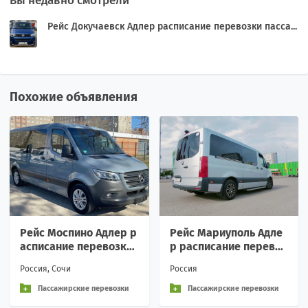
Вы недавно смотрели
Рейс Докучаевск Адлер расписание перевозки пасса...
Похожие объявления
Рейс Моспино Адлер р
Рейс Мариуполь Адле
асписание перевозки
р расписание перевоз
пассажирские аренда
ки пассажирские арен
Россия, Сочи
Россия
Вежливое обращение
да Вежливое обращен
и
ие
Пассажирские перевозки
Пассажирские перевозки