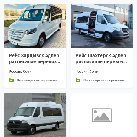
Рейс Харцызск Адлер
Рейс Шахтерск Адлер
расписание перевозк
расписание перевозк
и пассажирские аренд
и пассажирские аренд
Россия, Сочи
Россия, Сочи
а Вежливое обращени
а Вежливое обращени
е
е
Пассажирские перевозки
Пассажирские перевозки