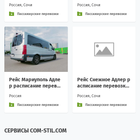
ссажирские аренда
и пассажирские аренд
Россия, Сочи
Россия, Сочи
а Вежливое обращени
е
Пассажирские перевозки
Пассажирские перевозки
Рейс Мариуполь Адле
Рейс Снежное Адлер р
р расписание перевоз
асписание перевозки
ки пассажирские арен
пассажирские аренда
Россия
Россия, Сочи
да Вежливое обращен
Вежливое обращение
ие
и
Пассажирские перевозки
Пассажирские перевозки
СЕРВИСЫ COM-STIL.COM