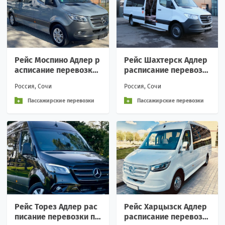
Рейс Моспино Адлер р
Рейс Шахтерск Адлер
асписание перевозки
расписание перевозк
пассажирские аренда
и пассажирские аренд
Россия, Сочи
Россия, Сочи
Вежливое обращение
а Вежливое обращени
и
е
Пассажирские перевозки
Пассажирские перевозки
Рейс Торез Адлер рас
Рейс Харцызск Адлер
писание перевозки па
расписание перевозк