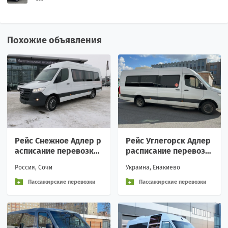
Похожие объявления
Рейс Снежное Адлер р
Рейс Углегорск Адлер
асписание перевозки
расписание перевозк
пассажирские аренда
и пассажирские аренд
Россия, Сочи
Украина, Енакиево
Вежливое обращение
а
и
Пассажирские перевозки
Пассажирские перевозки