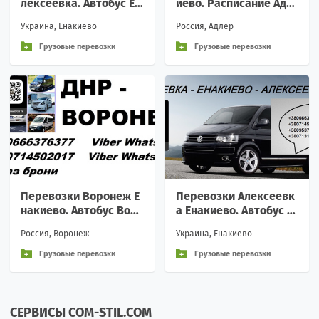
лексеевка. Автобус Ен
иево. Расписание Адл
акиево Алексеевка. Р
ер Енакиево попутчик
Украина, Енакиево
Россия, Адлер
асписание Енакиево А
и
лексеевка
Грузовые перевозки
Грузовые перевозки
Перевозки Воронеж Е
Перевозки Алексеевк
накиево. Автобус Вор
а Енакиево. Автобус А
онеж Енакиево. Распи
лексеевка Енакиево.
Россия, Воронеж
Украина, Енакиево
сание Воронеж Енаки
Расписание Алексеев
ево
ка Енакиево
Грузовые перевозки
Грузовые перевозки
СЕРВИСЫ COM-STIL.COM