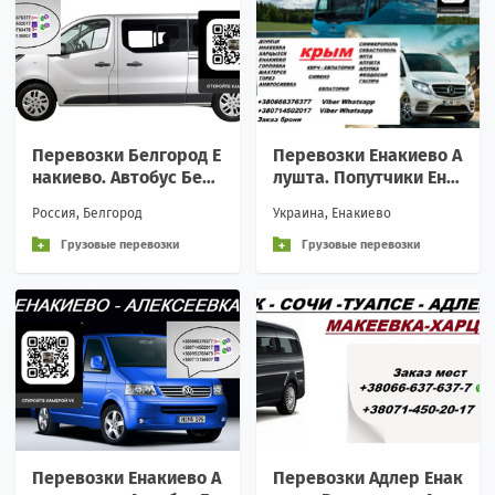
Перевозки Белгород Е
Перевозки Енакиево А
накиево. Автобус Белг
лушта. Попутчики Ена
ород Енакиево. Распи
киево Алушта. Распис
Россия, Белгород
Украина, Енакиево
сание Белгород Енаки
ание Енакиево Алушта
ево
Грузовые перевозки
Грузовые перевозки
Перевозки Енакиево А
Перевозки Адлер Енак