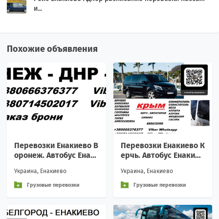
и...
Похожие объявления
Перевозки Енакиево В
Перевозки Енакиево К
оронеж. Автобус Енак
ерчь. Автобус Енакиев
иево Воронеж. Распис
о Керчь. Расписание Е
Украина, Енакиево
Украина, Енакиево
ание Енакиево Вороне
накиево Керчь
ж
Грузовые перевозки
Грузовые перевозки