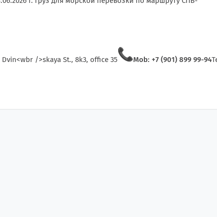
6.2026 г. груз для морской перевозки по маршруту СПБ-
 Dvin<wbr />skaya St., 8k3, office 35
Mob: +7 (901) 899 99-94
T