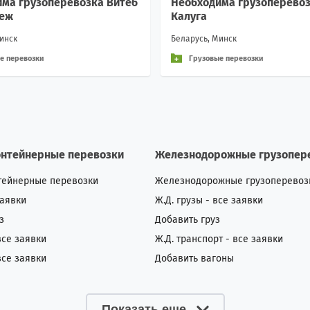
ма грузоперевозка Витеб
Необходима грузоперевоз
неж
Калуга
инск
Беларусь, Минск
е перевозки
Грузовые перевозки
онтейнерные перевозки
Железнодорожные грузопер
тейнерные перевозки
Железнодорожные грузоперевоз
заявки
Ж.Д. грузы - все заявки
з
Добавить груз
все заявки
Ж.Д. транспорт - все заявки
все заявки
Добавить вагоны
Показать еще