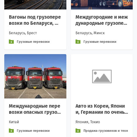
Вагоны под грузопере
Междугородние и меж
возки по Беларуси, Пр
дународные грузопер
ибалтике
евозки от «Ньюс Логи
Беларусь, Брест
Беларусь, Минск
стик»
Грузовые перевозки
Грузовые перевозки
Международные пере
Авто из Кореи, Япони
возки опасных грузов
и, Германии по очень
по системе TIR
достойным ценам
Китай
Япония, Токио
Грузовые перевозки
Продажа грузовиков и техн
ики / купить / продать