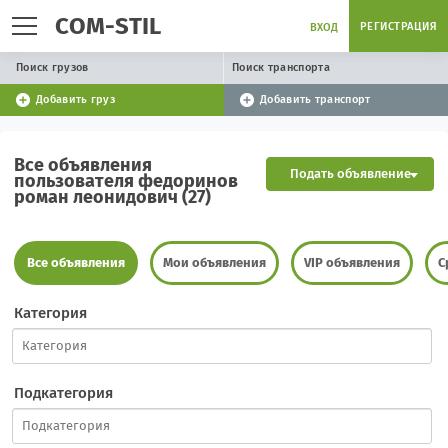
COM-STIL
РЕГИСТРАЦИЯ
ВХОД
Поиск грузов
Поиск транспорта
Добавить груз
Добавить транспорт
Все объявления
Подать объявление
пользователя федоринов
роман леонидович (27)
Все объявления
Мои объявления
VIP объявления
С
Категория
Подкатегория