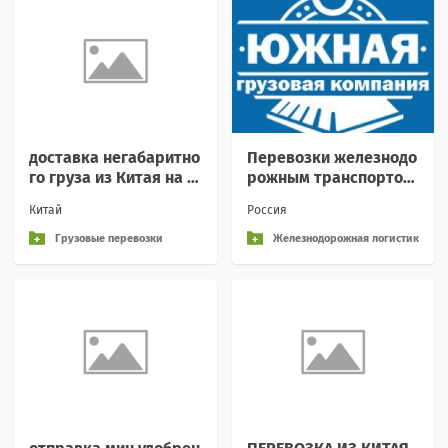
доставка негабаритно
Перевозки железнодо
го груза из Китая на о
рожным транспортом,
стров Сахалин
контейнерные перево
Китай
Россия
зки.
Грузовые перевозки
Железнодорожная логистик
а и перевозки