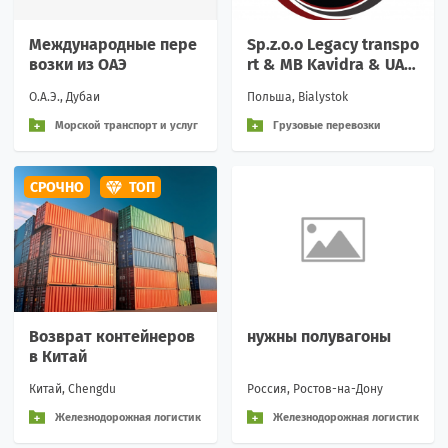
Международные пере
Sp.z.o.o Legacy transpo
возки из ОАЭ
rt & MB Kavidra & UAB
Legacy transport EU
О.А.Э., Дубаи
Польша, Bialystok
Морской транспорт и услуг
Грузовые перевозки
и
СРОЧНО
ТОП
Возврат контейнеров
нужны полувагоны
в Китай
Китай, Chengdu
Россия, Ростов-на-Дону
Железнодорожная логистик
Железнодорожная логистик
а и перевозки
а и перевозки