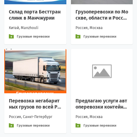
Склад порта Бесттран
Грузоперевозки по Мо
слинк в Манчжурии
скве, области и Росси
и
Китай, Manzhouli
Россия, Москва
Грузовые перевозки
Грузовые перевозки
Перевозка негабарит
Предлагаю услуги авт
ных грузов по всей Ро
оперевозки контейне
ссии и стран СНГ комп
ров
Россия, Санкт-Петербург
Россия, Москва
анией Сириус-Транс
Грузовые перевозки
Грузовые перевозки