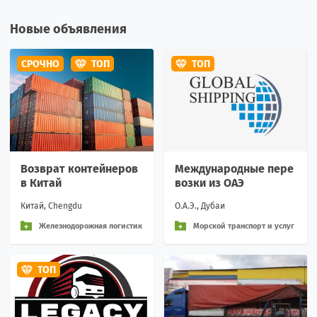
Новые объявления
СРОЧНО
ТОП
ТОП
Возврат контейнеров
Международные пере
в Китай
возки из ОАЭ
Китай, Chengdu
О.А.Э., Дубаи
Железнодорожная логистик
Морской транспорт и услуг
а и перевозки
и
ТОП