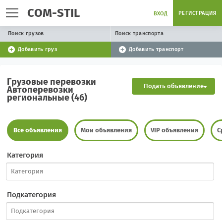
COM-STIL
РЕГИСТРАЦИЯ
ВХОД
Поиск грузов
Поиск транспорта
Добавить груз
Добавить транспорт
Грузовые перевозки
Подать объявление
Автоперевозки
региональные (46)
Все объявления
Мои объявления
VIP объявления
С
Категория
Подкатегория