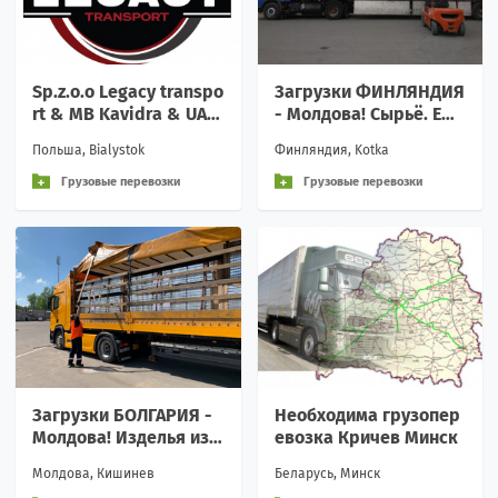
Sp.z.o.o Legacy transpo
Загрузки ФИНЛЯНДИЯ
rt & MB Kavidra & UAB
- Молдова! Сырьё. Еже
Legacy transport EU
недельно!
Польша, Bialystok
Финляндия, Kotka
Грузовые перевозки
Грузовые перевозки
Загрузки БОЛГАРИЯ -
Необходима грузопер
Молдова! Изделья из
евозка Кричев Минск
металла. Еженедельн
Молдова, Кишинев
Беларусь, Минск
о!