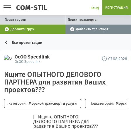
COM-STIL
РЕГИСТРАЦИЯ
ВХОД
Поиск грузов
Поиск транспорта
Добавить груз
Добавить транспорт
Все презентации
ОсОО Speedlink
07.08.2026
ОсОО Speedlink
Ищите ОПЫТНОГО ДЕЛОВОГО
ПАРТНЕРА для развития Ваших
проектов???
Категория:
Морской транспорт и услуги
Подкатегория:
Морская