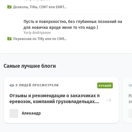
Дозволы, TIRы, СЕМТ или ЕКМТ...
Пусть и поверхностно, без глубинных познаний на
для новичка вроде меня то что надо )
Yuriy Andriyanov
Перевозки по TIRу или по CMR...
Самые лучшие блоги
0 ЛЮДЕЙ ПРОСМОТРЕЛИ
ЛУЧШИЙ
Отзывы и рекомендации о заказчиках п
Н
еревозок, компаний грузовладельцах.
з
Отзывы и рекомендации о транспортн
з
ых компаниях. Рынок международных г
г
Алекандр
рузоперевозок, как и любая другая отр
о
асль эконом...
к