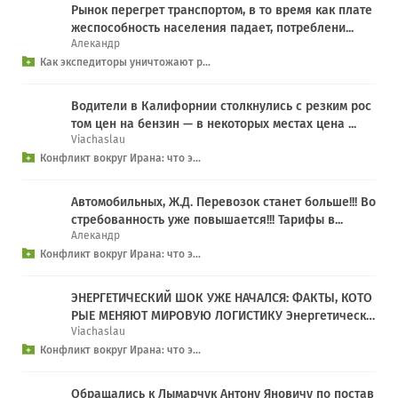
Рынок перегрет транспортом, в то время как плате
жеспособность населения падает, потреблени...
Алекандр
Как экспедиторы уничтожают р...
Водители в Калифорнии столкнулись с резким рос
том цен на бензин — в некоторых местах цена ...
Viachaslau
Конфликт вокруг Ирана: что э...
Автомобильных, Ж.Д. Перевозок станет больше!!! Во
стребованность уже повышается!!! Тарифы в...
Алекандр
Конфликт вокруг Ирана: что э...
ЭНЕРГЕТИЧЕСКИЙ ШОК УЖЕ НАЧАЛСЯ: ФАКТЫ, КОТО
РЫЕ МЕНЯЮТ МИРОВУЮ ЛОГИСТИКУ Энергетически
Viachaslau
й ...
Конфликт вокруг Ирана: что э...
Обращались к Лымарчук Антону Яновичу по постав