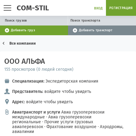
COM-STIL
РЕГИСТРАЦИЯ
ВХОД
Поиск грузов
Поиск транспорта
Добавить груз
Добавить транспорт
Все компании
ООО АЛЬФА
155 просмотров (0 людей сегодня)
Специализация:
Экспедиторская компания
Представитель:
войдите чтобы увидеть
Адрес:
войдите чтобы увидеть
Авиатранспорт и услуги
Авиа грузоперевозки
международные
·
Авиа грузоперевозки
региональные
·
Прочие услуги грузовых
авиаперевозок
·
Фрахтование воздушное
·
Аэродромы,
авиалинии