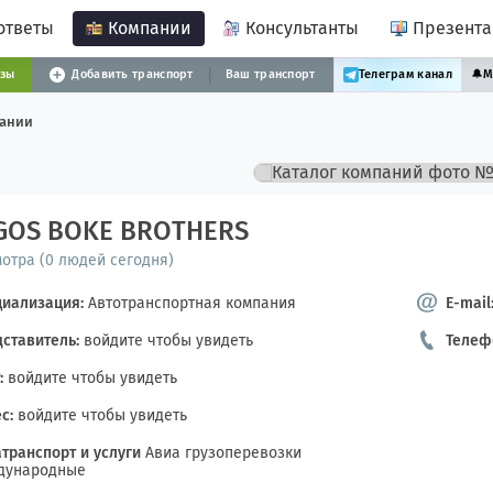
ответы
Компании
Консультанты
Презент
узы
Добавить транспорт
Ваш транспорт
Телеграм канал
🔔
М
пании
GOS BOKE BROTHERS
мотра (0 людей сегодня)
циализация:
Автотранспортная компания
E-mail
ставитель:
войдите чтобы увидеть
Телеф
:
войдите чтобы увидеть
с:
войдите чтобы увидеть
транспорт и услуги
Авиа грузоперевозки
дународные