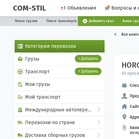
COM-STIL
Объявления
Вопросы и 
Поиск грузов
Поиск транспорта
Добавить груз
Ваши гр
Все ком
Категории перевозок
Грузы
+ Добавить
HOR
Транспорт
+ Добавить
63 прос
Мои грузы
Спе
Пред
Мой транспорт
Сайт
Международные автоперевозки
Адре
Перевозки по стране
Авиа
меж
Доставка сборных грузов