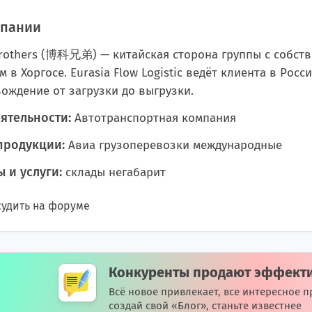
мпании
rothers (博科兄弟) — китайская сторона группы с собст
м в Хоргосе. Eurasia Flow Logistic ведёт клиента в Росс
ождение от загрузки до выгрузки.
ятельности:
Автотранспортная компания
продукции:
Авиа грузоперевозки международные
 и услуги:
склады негабарит
удить на форуме
Конкуренты продают эффект
Всё новое привлекает, все интересное п
создай свой «Блог», станьте известнее