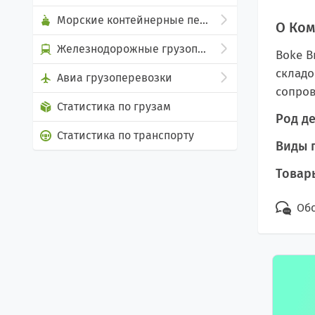
Морские контейнерные перевозки
О Ко
Железнодорожные грузоперевозки
Boke B
складо
Авиа грузоперевозки
сопров
Статистика по грузам
Род де
Статистика по транспорту
Виды 
Товары
Обс