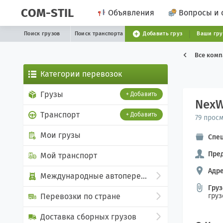
COM-STIL
Объявления
Вопросы и 
Поиск грузов
Поиск транспорта
Добавить груз
Ваши гр
Все ком
Категории перевозок
Грузы
+ Добавить
NexWa
Транспорт
+ Добавить
79 прос
Мои грузы
Спе
Пред
Мой транспорт
Адре
Международные автоперевозки
Гру
Перевозки по стране
гру
Доставка сборных грузов