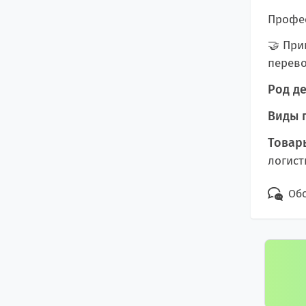
Профес
🤝 При
перево
Род де
Виды 
Товары
логист
Обс