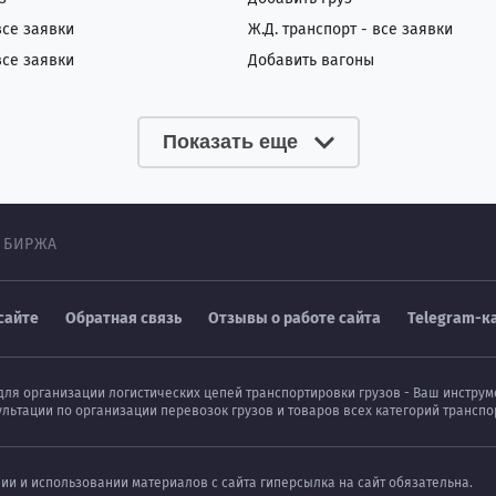
все заявки
Ж.Д. транспорт - все заявки
все заявки
Добавить вагоны
Показать еще
 БИРЖА
сайте
Обратная связь
Отзывы о работе сайта
Telegram-к
для организации логистических цепей транспортировки грузов - Ваш инстру
ультации по организации перевозок грузов и товаров всех категорий транс
нии и использовании материалов с сайта гиперсылка на сайт обязательна.