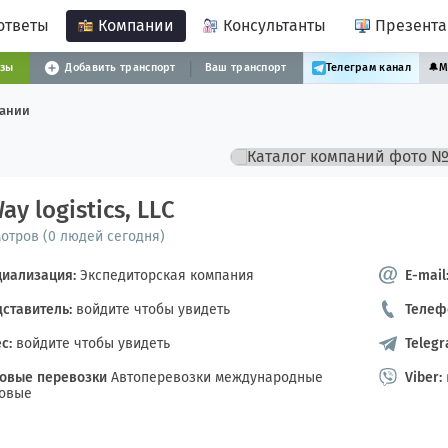
ответы
Компании
Консультанты
Презент
узы
Добавить транспорт
Ваш транспорт
Телеграм канал
🔔
М
пании
y logistics, LLC
мотров (0 людей сегодня)
циализация:
Экспедиторская компания
E-mail
ставитель:
войдите чтобы увидеть
Телеф
с:
войдите чтобы увидеть
Telegr
зовые перевозки
Автоперевозки международные
Viber:
зовые