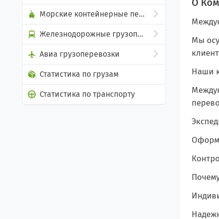
О Ко
Морские контейнерные перевозки
Междун
Железнодорожные грузоперевозки
Мы осу
клиент
Авиа грузоперевозки
Наши к
Статистика по грузам
Междун
Статистика по транспорту
перево
Экспед
Оформл
Контро
Почему
Индиви
Надежн