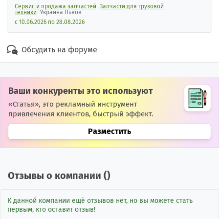
ault
Сервис и продажа запчастей
Запчасти для грузовой
техники
Украина Львов
с 10.06.2026 по 28.08.2026
Обсудить на форуме
Ваши конкуренты это используют
«Статья», это рекламный инструмент
привлечения клиентов, быстрый эффект.
Разместить
Отзывы о компании (
)
К данной компании ещё отзывов нет, но вы можете стать
первым, кто оставит отзыв!