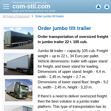
Informational and logistics site
com-stil.com
cargo and transport all over the world
All types of transport
Order jumbo tilt trailer
Order jumbo tilt trailer
Order transportation of oversized freight
in jumbo trailer 22 t. 105 cub.
Jumbo tilt trailer – capacity 105 cub. Freight
weight – up to 22 t., 34 Euro per pallet.
Vehicle dimensions: trailer with upper stand
for freight, and lower stand for loading.
Dimensions of upper stand: length - 4,4 m,
width - 2,45 m, height – 2.7 m.
Dimensions of lower stand floor: length - 9,2
m, width - 2,45 m, height - 3,10 m.
If there’s a need to deliver oversized freight
then the best solution is a jumbo trailer
platform. This type of transportation has its