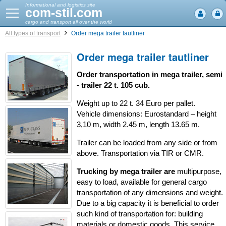
Informational and logistics site
com-stil.com
cargo and transport all over the world
All types of transport
Order mega trailer tautliner
Order mega trailer tautliner
Order transportation in mega trailer, semi
- trailer 22 t. 105 cub.
Weight up to 22 t. 34 Euro per pallet.
Vehicle dimensions: Eurostandard – height
3,10 m, width 2.45 m, length 13.65 m.
Trailer can be loaded from any side or from
above. Transportation via TIR or CMR.
Trucking by mega trailer are
multipurpose,
easy to load, available for general cargo
transportation of any dimensions and weight.
Due to a big capacity it is beneficial to order
such kind of transportation for: building
materials or domestic goods. This service