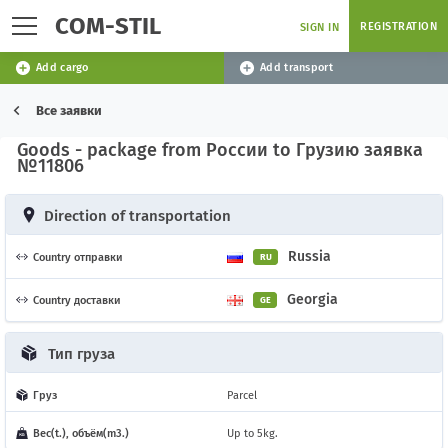
COM-STIL
REGISTRATION
SIGN IN
Add cargo
Add transport
Все заявки
Goods - package from России to Грузию заявка
№11806
Direction of transportation
Russia
Country отправки
RU
Georgia
Country доставки
GE
Тип груза
Груз
Parcel
Вес(t.), объём(m3.)
Up to 5kg.