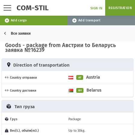
COM-STIL
REGISTRATION
SIGN IN
Add cargo
Add transport
Все заявки
Goods - package from Австрии to Беларусь
заявка №16239
Direction of transportation
Austria
Country отправки
AT
Belarus
Country доставки
BY
Тип груза
Груз
Package
Вес(t.), объём(m3.)
Up to 30kg.