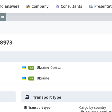
nd answers
Company
Consultants
Presentat
port
8973
Ukraine
Odessa
UA
Ukraine
UA
Transport type
Cargo by country
Transport type