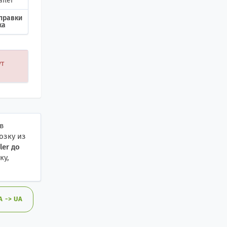
ailer
правки
ка
ут
в
озку из
ler
до
ку,
 -> UA