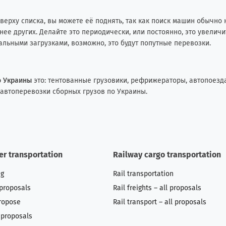
вверху списка, вы можете её поднять, так как поиск машин обычно 
ее других. Делайте это периодически, или постоянно, это увелич
льными загрузками, возможно, это будут попутные перевозки.
о Украины
это: тентованные грузовики, рефрижераторы, автопоезда
 автоперевозки сборных грузов по Украины.
er transportation
Railway cargo transportation
ng
Rail transportation
 proposals
Rail freights – all proposals
ropose
Rail transport – all proposals
l proposals