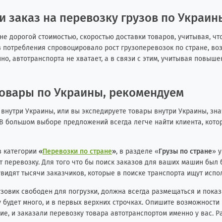
ти заказ на перевозку грузов по Украин
е дорогой стоимостью, скоростью доставки товаров, учитывая, чт
потребления спровоцировало рост грузоперевозок по стране, воз
нно, автотранспорта не хватает, а в связи с этим, учитывая повыш
овары по Украины, рекомендуем
внутри Украины, или вы экспедируете товары внутри Украины, зн
 В большом выборе предложений всегда легче найти клиента, котор
в категории
«
Перевозки по стране
»
, в разделе «
Грузы по стране
» 
ет перевозку. Для того что бы поиск заказов для ваших машин был 
увидят тысячи заказчиков, которые в поиске транспорта ищут испо
рузовик свободен для погрузки, должна всегда размещаться и пока
у будет много, и в первых верхних строчках. Опишите возможност
ие, и заказали перевозку товара автотранспортом именно у вас. Р