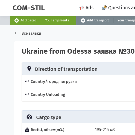
COM-STIL
Ads
Questions a
Add cargo
Your shipments
Add transport
Your trans
Все заявки
Ukraine from Odessa заявка №30
Direction of transportation
Country/город погрузки
Country Unloading
Cargo type
195-215 м3
Вес(t.), объём(m3.)