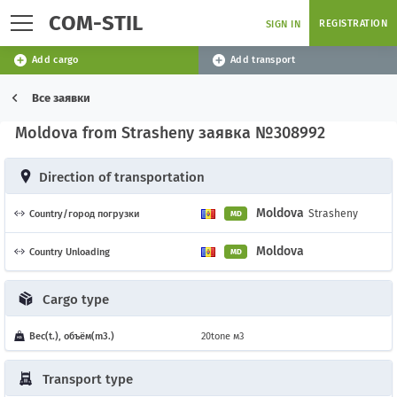
COM-STIL
REGISTRATION
SIGN IN
Add cargo
Add transport
Все заявки
Moldova from Strasheny заявка №308992
Direction of transportation
Moldova
Strasheny
Country/город погрузки
MD
Moldova
Country Unloading
MD
Cargo type
Вес(t.), объём(m3.)
20tone м3
Transport type