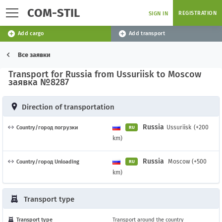
COM-STIL
REGISTRATION
SIGN IN
Add cargo
Add transport
Все заявки
Transport for Russia from Ussuriisk to Moscow
заявка №8287
Direction of transportation
Russia
Ussuriisk
(+200
Country/город погрузки
RU
km)
Russia
Moscow (+500
Country/город Unloading
RU
km)
Transport type
Transport type
Transport around the country