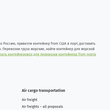
o Россию, привезти контейнер from США в порт, доставить
. Перевозки груза морские, найти контейнер для морской
зать контейнеровоз для перевозки контейнера from порта
Air cargo transportation
Air freight
Air freights – all proposals