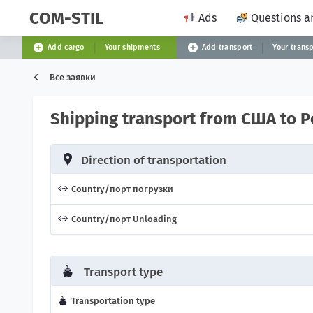
COM-STIL
Ads
Questions a
Add cargo
Your shipments
Add transport
Your trans
Все заявки
Shipping transport from США to
Direction of transportation
Country/порт погрузки
Country/порт Unloading
Transport type
Transportation type