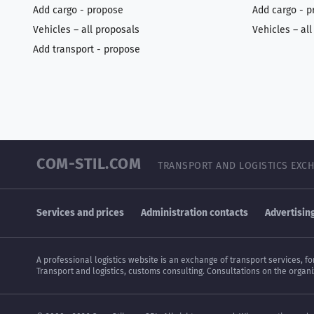
Add cargo - propose
Add cargo - p
Vehicles – all proposals
Vehicles – al
Add transport - propose
COM-STIL.COM
TRANSPORT AND LOGISTICS EXC
Services and prices
Administration contacts
Advertising
A professional logistics website is an exchange of transport services, f
Transport and logistics, customs consulting. Consultations on the organiz