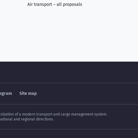
Air transport – all proposals
legram
Site map
 organization of a modern transport and cargo management system.
national and regional directions.