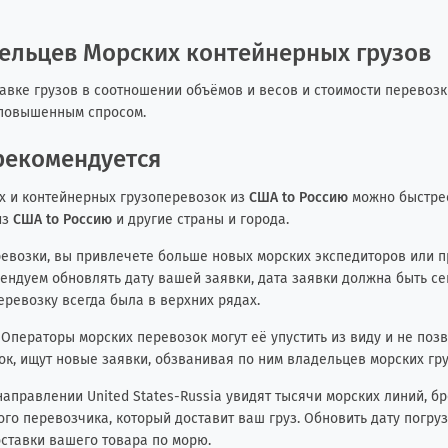
дельцев Морских контейнерных грузов
авке грузов в соотношении объёмов и весов и стоимости перевозк
я повышенным спросом.
рекомендуется
их и контейнерных грузоперевозок из
США to Россию
можно быстрее
из
США to Россию
и другие страны и города.
ревозки, вы привлечете больше новых морских экспедиторов или п
мендуем обновлять дату вашей заявки, дата заявки должна быть се
еревозку всегда была в верхних рядах.
Операторы морских перевозок могут её упустить из виду и не поз
к, ищут новые заявки, обзванивая по ним владельцев морских гру
 направлении United States-Russia увидят тысячи морских линий, 
ого перевозчика, который доставит ваш груз. Обновить дату погру
оставки вашего товара по морю.