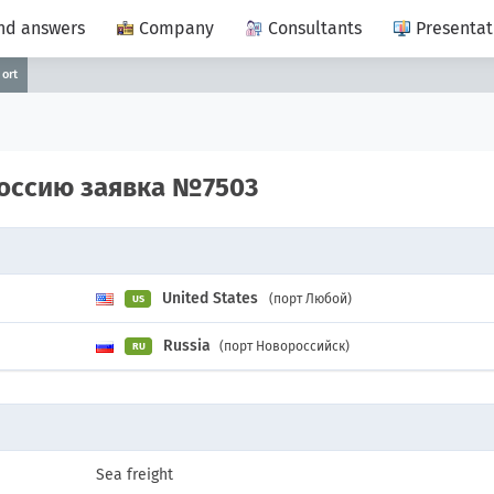
nd answers
Company
Consultants
Presentat
port
 Россию заявка №7503
United States
(порт Любой)
US
Russia
(порт Новороссийск)
RU
Sea freight