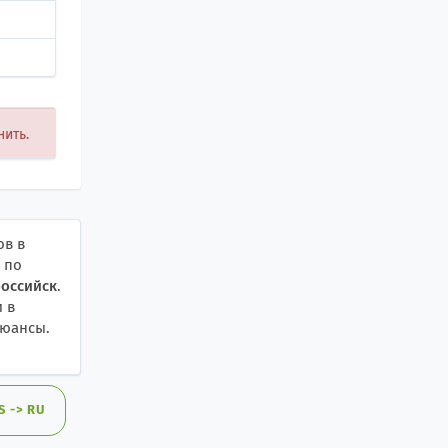
нить.
ов в
 по
российск
.
и в
нюансы.
 -> RU