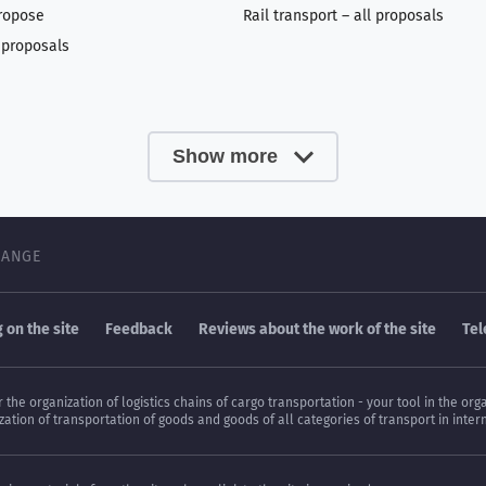
ropose
Rail transport – all proposals
l proposals
Show more
HANGE
 on the site
Feedback
Reviews about the work of the site
Te
or the organization of logistics chains of cargo transportation - your tool in the
ation of transportation of goods and goods of all categories of transport in inter