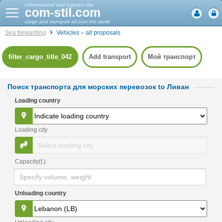
Informational and logistics site
com-stil.com
cargo and transport all over the world
Sea forwarding
Vehicles – all proposals
filter_cargo_title_042
Add transport
Мой транспорт
Поиск транспорта для морских перевозок to Ливан
Loading country
Loading city
Capacity(t.)
Unloading country