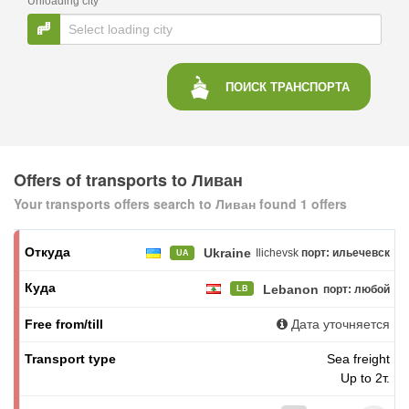
Unloading city
ПОИСК
ТРАНСПОРТА
Offers of transports to Ливан
Your transports offers search to Ливан found 1 offers
Ukraine
Ilichevsk
порт: ильечевск
UA
Lebanon
порт: любой
LB
Дата уточняется
Sea freight
Up to 2т.