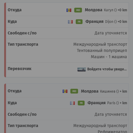
Молдова
Кагул ()
+0 km
MD
Франция
Dijon ()
+0 km
FR
Дата уточняется
Международный транспорт
Тентованный полуприцеп
Машин - 1 машина
Войдите чтобы увидеть
Молдова
Кишинев ()
+ km
MD
Франция
Paris ()
+ km
FR
Дата уточняется
Международный транспорт
Рефрижератор