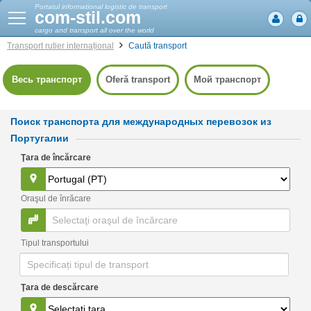
Portatul informational logistic de transport
com-stil.com
cargo and transport all over the world
Transport rutier internațional
Caută transport
Весь транспорт
Oferă transport
Мой транспорт
Поиск транспорта для международных перевозок из
Португалии
Ţara de încărcare
Oraşul de înrăcare
Tipul transportului
Ţara de descărcare