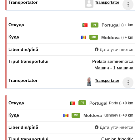
Transportator
Portugal
()
+ km
PT
Moldova
()
+ km
MD
Дата уточняется
Prelata semiremorca
Машин - 1 машина
Transportator
Portugal
Porto ()
+0 km
PT
Moldova
Kishinev ()
+0 km
MD
Дата уточняется
Camion frigorific