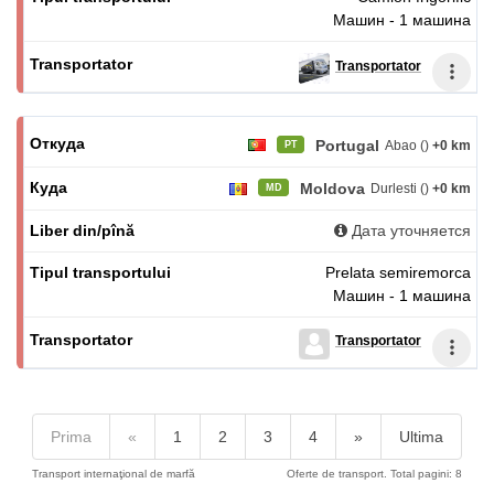
Машин - 1 машина
Transportator
Portugal
Abao ()
+0 km
PT
Moldova
Durlesti ()
+0 km
MD
Дата уточняется
Prelata semiremorca
Машин - 1 машина
Transportator
Prima
«
1
2
3
4
»
Ultima
Transport internaţional de marfă
Oferte de transport. Total pagini: 8