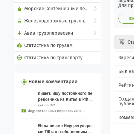
Здравс
Для пр
Морские контейнерные перевозки
ВХ
Железнодорожные грузоперевозки
Авиа грузоперевозки
Ст
Статистика по грузам
Зарег
Статистика по транспорту
Был на
Новые комментарии
Рейтин
пишет: Ищу постоянного пе
Созда
ревозчика из Китая в РФ д
публи
zyabbarov
ля еженедельного Добрый
Ищу постоянных перевозчиков ...
день, как связ...
Комме
Elena пишет: Ищу регулярн
ые TIRы от собственника се