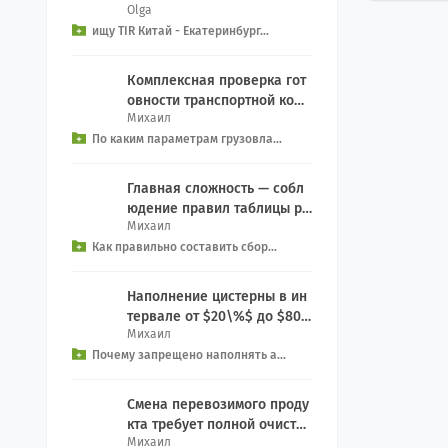
Olga
рвиса на Екатеринбург из к
ищу TIR Китай - Екатеринбург...
итая, EXW We...
Комплексная проверка гот
овности транспортной комп
Михаил
ании включает контрольны
По каким параметрам грузовла...
й чек-лист: Прове...
Главная сложность — собл
юдение правил таблицы ра
Михаил
зделения (Segregation): За
Как правильно составить сбор...
прет на совместн...
Наполнение цистерны в ин
тервале от $20\%$ до $80\
Михаил
%$ создает смертельную уг
Почему запрещено наполнять а...
розу опрокидыван...
Смена перевозимого проду
кта требует полной очистки
Михаил
емкости: Процедура: Включ