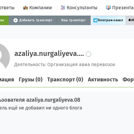
ответы
Компании
Консультанты
Презент
узы
Добавить транспорт
Ваш транспорт
Телеграм канал
🔔
М
azaliya.nurgaliyeva....
Деятельность: Организация авиа перевозок
мация
Грузы (0)
Транспорт (0)
Активность
Фор
зователя azaliya.nurgaliyeva.08
ель ещё не добавил ни одного блога