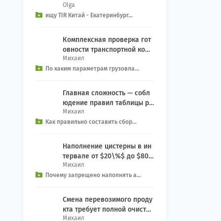
Olga
рвиса на Екатеринбург из к
ищу TIR Китай - Екатеринбург...
итая, EXW We...
Комплексная проверка гот
овности транспортной комп
Михаил
ании включает контрольны
По каким параметрам грузовла...
й чек-лист: Прове...
Главная сложность — собл
юдение правил таблицы ра
Михаил
зделения (Segregation): За
Как правильно составить сбор...
прет на совместн...
Наполнение цистерны в ин
тервале от $20\%$ до $80\
Михаил
%$ создает смертельную уг
Почему запрещено наполнять а...
розу опрокидыван...
Смена перевозимого проду
кта требует полной очистки
Михаил
емкости: Процедура: Включ