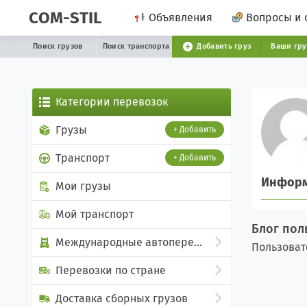
COM-STIL
Объявления
Вопросы и 
Поиск грузов
Поиск транспорта
Добавить груз
Ваши гр
Категории перевозок
Грузы
+ Добавить
Транспорт
+ Добавить
Инфор
Мои грузы
Мой транспорт
Блог поль
Международные автоперевозки
Пользоват
Перевозки по стране
Доставка сборных грузов