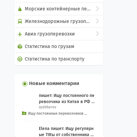
Морские контейнерные перевозки
Железнодорожные грузоперевозки
Авиа грузоперевозки
Статистика по грузам
Статистика по транспорту
Новые комментарии
пишет: Ищу постоянного пе
ревозчика из Китая в РФ д
zyabbarov
ля еженедельного Добрый
Ищу постоянных перевозчиков ...
день, как связ...
Elena пишет: Ищу регулярн
ые TIRы от собственника се