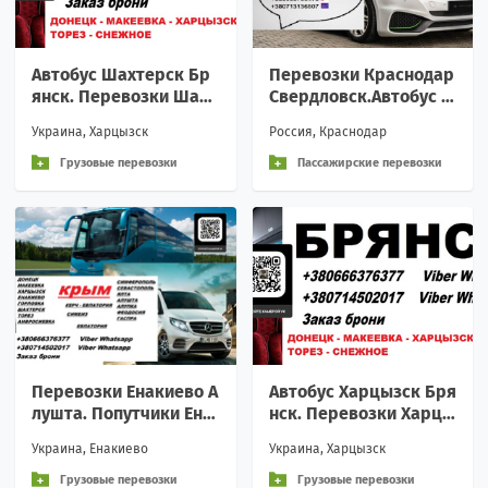
Автобус Шахтерск Бр
Перевозки Краснодар
янск. Перевозки Шахт
Свердловск.Автобус К
ерск Брянск. Расписа
раснодар Свердловск.
Украина, Харцызск
Россия, Краснодар
ние Шахтерск Брянск
Расписание Краснода
р Свердловск
Грузовые перевозки
Пассажирские перевозки
Перевозки Енакиево А
Автобус Харцызск Бря
лушта. Попутчики Ена
нск. Перевозки Харцы
киево Алушта. Распис
зск Брянск. Расписани
Украина, Енакиево
Украина, Харцызск
ание Енакиево Алушта
е Харцызск Брянск
Грузовые перевозки
Грузовые перевозки