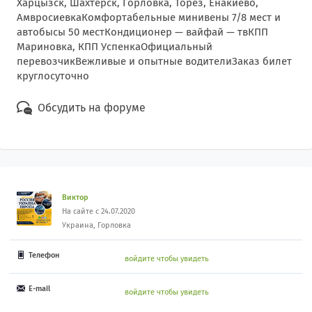
Харцызск, Шахтерск, Горловка, Торез, Енакиево,
АмвросиевкаКомфортабельные минивены 7/8 мест и
автобысы 50 местКондиционер — вайфай — твКПП
Мариновка, КПП УспенкаОфициальный
перевозчикВежливые и опытные водителиЗаказ билет
круглосуточно
Обсудить на форуме
Виктор
На сайте с 24.07.2020
Украина, Горловка
Телефон
войдите чтобы увидеть
E-mail
войдите чтобы увидеть