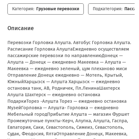
Категория:
Грузовые перевозки
Подкатегория:
Пассаж
Описание
Перевозки Горловка Алушта. Автобус Горловка Алушта.
Расписание Горловка АлуштаЕжедневно осуществляем
пассажирские перевозки по направлениюДонецк —
Алушта — Донецк — ежедневно Макеевка — Алушта —
Макеевка — ежедневно зеленый, цум плеханово миси
Отправление Донецк ежедневно — Мотель, Крытый,
ЮжныйХарцызск — Алушта Харцызск — ежедневно
остановка танк, АВ, Родничек, Пл.ЛенинаШахтерск
Алушта Шахтерск — ежедневно остановка
ПодаркиТорез -Алушта Торез — ежедневно остановка
МузейГорловка — Алушта- Горловка — ежедневно
Мебельный городПрибытие Алушта — магазин Фуршет
Промежуточные пункты-Керч, Алупка, Алушта, Гаспра,
Евпатория, Саки, Севастополь, Симеиз, Севастополь,
Судак, Феодосия, ЯлтаОтправление Донецк, Макеевка,