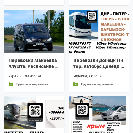
Перевозки Макеевка
Перевозки Донецк Пи
Алушта. Расписание М
тер. Автобус Донецк С
акеевка Алушта. Авто
анкт-Петербург. Расп
Украина, Макеевка
Украина, Донецк
бус Макеевка Алушта
исание Донецк Питер
Грузовые перевозки
Грузовые перевозки