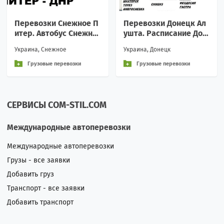
Перевозки Снежное П
Перевозки Донецк Ал
итер. Автобус Снежно
ушта. Расписание Дон
е Санкт-Петербург. Ра
ецк Алушта. Попутчик
Украина, Снежное
Украина, Донецк
списание Снежное Пит
и Донецк Алушта
ер
Грузовые перевозки
Грузовые перевозки
СЕРВИСЫ COM-STIL.COM
Международные автоперевозки
Международные автоперевозки
Грузы - все заявки
Добавить груз
Транспорт - все заявки
Добавить транспорт