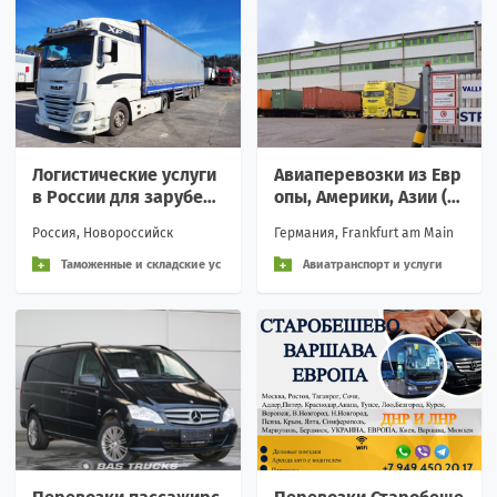
Логистические услуги
Авиаперевозки из Евр
в России для зарубеж
опы, Америки, Азии (Ге
ных партнёров
рмания, США, Эмират
Россия, Новороссийск
Германия, Frankfurt am Main
ы, Индия...)
Таможенные и складские ус
Авиатранспорт и услуги
луги