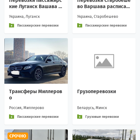
Перевозки пассажирс
Перевозки Старобеше
кие Луганск Вашава б
во Варшава расписан
илеты автобус Билеты
ие заказать билеты
Украина, Луганск
Украина, Старобешево
на автобус Луганск
Пассажирские перевозки
Пассажирские перевозки
Трансферы Миллеров
Грузоперевозки
о
Россия, Миллерово
Беларусь, Минск
Пассажирские перевозки
Грузовые перевозки
СРОЧНО