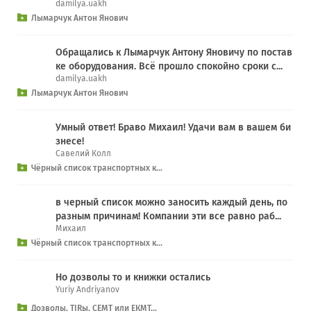
damilya.uakh
Лымарчук Антон Янович
Обращались к Лымарчук Антону Яновичу по постав
ке оборудования. Всё прошло спокойно сроки с...
damilya.uakh
Лымарчук Антон Янович
Умный ответ! Браво Михаил! Удачи вам в вашем би
знесе!
Савелий Колл
Чёрный список транспортных к...
в черный список можно заносить каждый день, по
разным причинам! Компании эти все равно раб...
Михаил
Чёрный список транспортных к...
Но дозволы то и книжки остались
Yuriy Andriyanov
Дозволы, TIRы, СЕМТ или ЕКМТ...