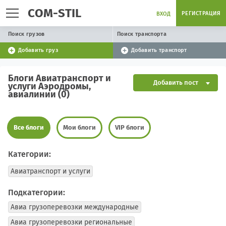
COM-STIL
РЕГИСТРАЦИЯ
ВХОД
Поиск грузов
Поиск транспорта
Добавить груз
Добавить транспорт
Блоги Авиатранспорт и
Добавить пост
услуги Аэродромы,
авиалинии (0)
Все блоги
Мои блоги
VIP блоги
Категории:
Авиатранспорт и услуги
Подкатегории:
Авиа грузоперевозки международные
Авиа грузоперевозки региональные