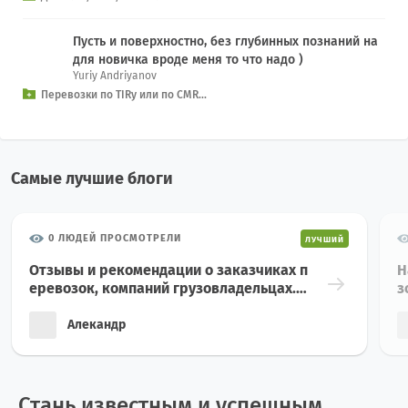
Пусть и поверхностно, без глубинных познаний на
для новичка вроде меня то что надо )
Yuriy Andriyanov
Перевозки по TIRу или по CMR...
Самые лучшие блоги
0 ЛЮДЕЙ ПРОСМОТРЕЛИ
ЛУЧШИЙ
Отзывы и рекомендации о заказчиках п
Н
еревозок, компаний грузовладельцах.
з
Отзывы и рекомендации о транспортн
з
ых компаниях. Рынок международных г
г
Алекандр
рузоперевозок, как и любая другая отр
о
асль эконом...
к
Стань известным и успешным