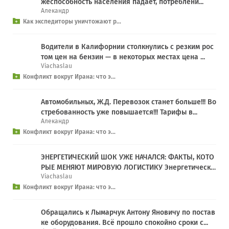
жеспособность населения падает, потреблени...
Алекандр
Как экспедиторы уничтожают р...
Водители в Калифорнии столкнулись с резким рос
том цен на бензин — в некоторых местах цена ...
Viachaslau
Конфликт вокруг Ирана: что э...
Автомобильных, Ж.Д. Перевозок станет больше!!! Во
стребованность уже повышается!!! Тарифы в...
Алекандр
Конфликт вокруг Ирана: что э...
ЭНЕРГЕТИЧЕСКИЙ ШОК УЖЕ НАЧАЛСЯ: ФАКТЫ, КОТО
РЫЕ МЕНЯЮТ МИРОВУЮ ЛОГИСТИКУ Энергетически
Viachaslau
й ...
Конфликт вокруг Ирана: что э...
Обращались к Лымарчук Антону Яновичу по постав
ке оборудования. Всё прошло спокойно сроки с...