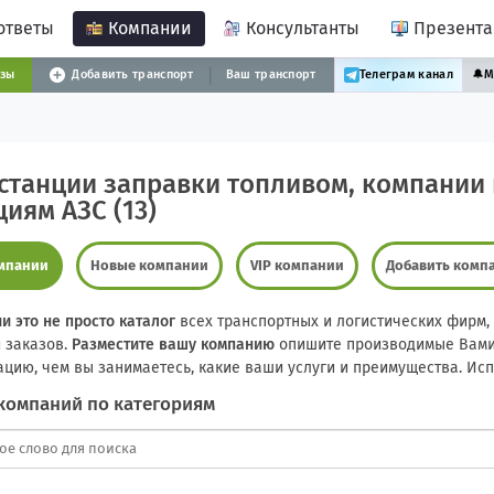
ответы
Компании
Консультанты
Презент
узы
Добавить транспорт
Ваш транспорт
Телеграм канал
🔔
М
 станции заправки топливом, компании
циям АЗС (13)
омпании
Новые компании
VIP компании
Добавить комп
и это не просто каталог
всех транспортных и логистических фирм, 
и заказов.
Разместите вашу компанию
опишите производимые Вами 
цию, чем вы занимаетесь, какие ваши услуги и преимущества. Испо
компаний по категориям