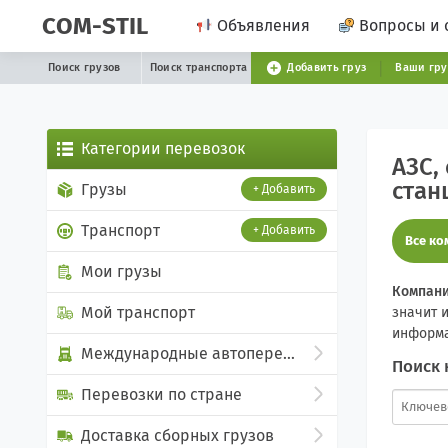
COM-STIL
Объявления
Вопросы и 
Поиск грузов
Поиск транспорта
Добавить груз
Ваши гр
Категории перевозок
АЗС,
стан
Грузы
+ Добавить
Транспорт
+ Добавить
Все к
Мои грузы
Компани
Мой транспорт
значит 
информа
Международные автоперевозки
Поиск 
Перевозки по стране
Доставка сборных грузов