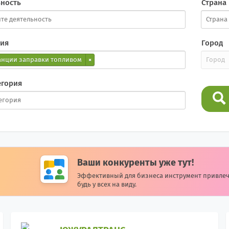
ьность
Страна
рия
Город
танции заправки топливом
×
егория
Ваши конкуренты уже тут!
Эффективный для бизнеса инструмент привле
будь у всех на виду.