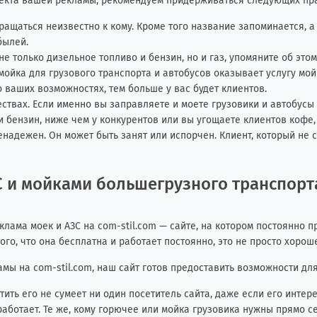
екта вашей рекламы, рекомендуем придерживаться следующих пр
ащаться неизвестно к кому. Кроме того название запоминается, а
былей.
не только дизельное топливо и бензин, но и газ, упомяните об это
 мойка для грузового транспорта и автобусов оказывает услугу мой
 ваших возможностях, тем больше у вас будет клиентов.
вах. Если именно вы заправляете и моете грузовики и автобусы с
 бензин, ниже чем у конкурентов или вы угощаете клиентов кофе, 
надежен. Он может быть занят или испорчен. Клиент, который не 
 и мойками большегрузного транспорта
клама моек и АЗС на com-stil.com — сайте, на котором постоянно 
го, что она бесплатна и работает постоянно, это не просто хорош
ы на com-stil.com, наш сайт готов предоставить возможности для
ить его не сумеет ни один посетитель сайта, даже если его инте
работает. Те же, кому горючее или мойка грузовика нужны прямо се