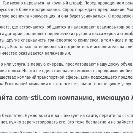
. Так можно нарваться на крупный штраф. Перед проведением ремо
обусов все более востребованы. Спрос порождает предложение. Мо
к уже возникла конкуренция, и она будет усиливаться. О продвиже
ернете, где встречаются, общаются и налаживают взаимовыгодное 
й аудитории составляют перевозчики грузов и пассажиров автомоб
исты, другие специалисты транспортного комплекса, в том числе и
слуг. Как только потенциальный потребитель и исполнитель нашли
дничество оказывается налаженным.
ар или услуга, в первую очередь, просматривают нашу доску объяв
ния новых. Но это не единственная возможность продвижения биз
уществах компаний транспортной сферы. Если подходящего предлож
м. Если вашей компании в каталоге нет, значит поставщиком услуг
сайта com-stil.com компанию, имеющую 
бесплатно. Нужно войти в ваш аккаунт на сайте, перейти по ссыл
нет, нужно зарегистрировать его. Это тоже бесплатно и не займет 