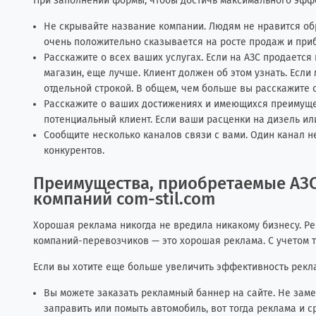
При заполнении формы, чтобы достичь максимального эфф
Не скрывайте название компании. Людям не нравится обр
очень положительно сказывается на росте продаж и при
Расскажите о всех ваших услугах. Если на АЗС продается 
магазин, еще лучше. Клиент должен об этом узнать. Если
отдельной строкой. В общем, чем больше вы расскажите о
Расскажите о ваших достижениях и имеющихся преимущест
потенциальный клиент. Если ваши расценки на дизель или
Сообщите несколько каналов связи с вами. Один канал не
конкурентов.
Преимущества, приобретаемые АЗС
компаний com-stil.com
Хорошая реклама никогда не вредила никакому бизнесу. Ре
компаний-перевозчиков — это хорошая реклама. С учетом то
Если вы хотите еще больше увеличить эффективность реклам
Вы можете заказать рекламный баннер на сайте. Не замет
заправить или помыть автомобиль, вот тогда реклама и с