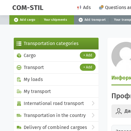
COM-STIL
Ads
Questions a
Add cargo
Your shipments
Add transport
Your trans
Transportation categories
Cargo
+ Add
Transport
+ Add
Инфор
My loads
My transport
Профи
International road transport
Да
Transportation in the country
Delivery of combined cargoes