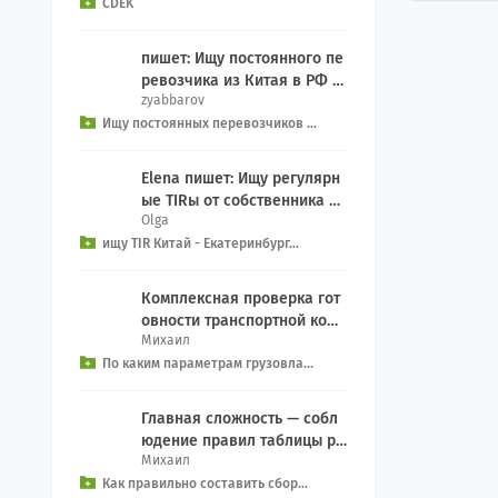
CDEK
пишет: Ищу постоянного пе
ревозчика из Китая в РФ д
zyabbarov
ля еженедельного Добрый
Ищу постоянных перевозчиков ...
день, как связ...
Elena пишет: Ищу регулярн
ые TIRы от собственника се
Olga
рвиса на Екатеринбург из к
ищу TIR Китай - Екатеринбург...
итая, EXW We...
Комплексная проверка гот
овности транспортной комп
Михаил
ании включает контрольны
По каким параметрам грузовла...
й чек-лист: Прове...
Главная сложность — собл
юдение правил таблицы ра
Михаил
зделения (Segregation): За
Как правильно составить сбор...
прет на совместн...