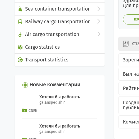
Здравс
Для пр
Sea container transportation
ВХ
Railway cargo transportation
Air cargo transportation
Ст
Cargo statistics
Зарег
Transport statistics
Был на
Новые комментарии
Рейтин
Хотели бы работать
Созда
galanspedishin
публи
CDEK
Комме
Хотели бы работать
galanspedishin