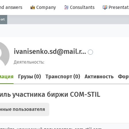
nd answers
Company
Consultants
Presentat
port
ivanisenko.sd@mail.r...
Деятельность:
мация
Грузы (0)
Транспорт (0)
Активность
Фор
ль участника биржи COM-STIL
нные пользователя