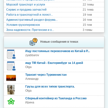
Морской транспорт и услуги
22 темы
Сервис и продажа запчастей
21 тема
Работа в транспортной и логист...
19 тем
Административный раздел форума...
16 тем
Условия грузоперевозок
15 тем
Зона надежности. Претензии и о...
3 темы
Новые сообщения в темах
Ищу постоянных перевозчиков из Китай в Р...
zyabbarov
ищу TIR Китай - Екатеринбург за 14 дней
Olga
Транзит через Туркменистан
Алекандр
Грузы для всех типов транспорта.
Olga
Сборный контейнер из Таиланда в Россию
Ирина