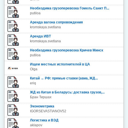
Необходима грузоперевозка Гомель Санкт П...
putiloa
Аренда вагона сопровождения
kromskaya.svetlana
Аренда ИВТ
kromskaya.svetlana
Необходима грузоперевозка Кричев Минск
putiloa
Ищем местных исполнителей в ЦА
Olga
Китай → РФ: прямые ставки (авиа, ЖД...
eriq
ЖД из Китая в Беларусь: доставка грузов,...
Бран Тиршах
Эконометрика
IGORSEVASTIANOV52
Логистика и ВЭД
aklapov