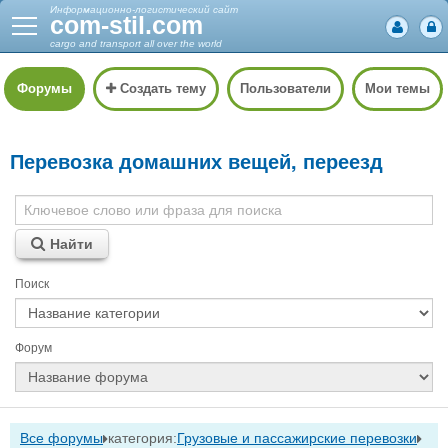
Информационно-логистический сайт
com-stil.com
cargo and transport all over the world
Форумы
Создать тему
Пользователи
Мои темы
Перевозка домашних вещей, переезд
Найти
Поиск
Форум
Все форумы
категория:
Грузовые и пассажирские перевозки