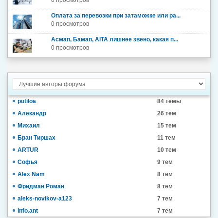
0 просмотров
Оплата за перевозки при затаможке или ра...
0 просмотров
Асмап, Бамап, AITA лишнее звено, какая п...
0 просмотров
putiloa
84 темы
Алекандр
26 тем
Михаил
15 тем
Бран Тиршах
11 тем
ARTUR
10 тем
Софья
9 тем
Alex Nam
8 тем
Фридман Роман
8 тем
aleks-novikov-a123
7 тем
info.ant
7 тем