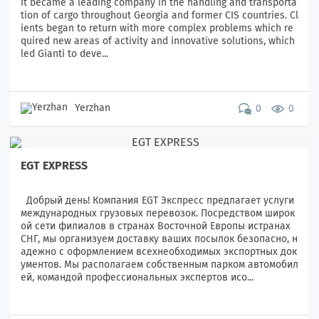
it became a leading company in the handling and transporta
tion of cargo throughout Georgia and former CIS countries. Cl
ients began to return with more complex problems which re
quired new areas of activity and innovative solutions, which
led Gianti to deve...
Yerzhan
0
0
EGT EXPRESS
Добрый день! Компания EGT Экспресс предлагает услуги
международных грузовых перевозок. Посредством широк
ой сети филиалов в странах Восточной Европы истранах
СНГ, мы организуем доставку ваших посылок безопасно, н
адежно с оформлением всехнеобходимых экспортных док
ументов. Мы располагаем собственным парком автомобил
ей, командой профессиональных экспертов исо...