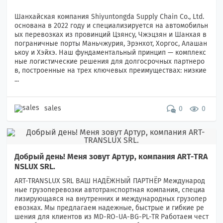
Шанхайская компания Shiyuntongda Supply Chain Co., Ltd.
основана в 2022 году и специализируется на автомобильн
ых перевозках из провинций Цзянсу, Чжэцзян и Шанхая в
пограничные порты Маньчжурия, Эрэнхот, Хоргос, Алашан
ькоу и Хэйхэ. Наш фундаментальный принцип — комплекс
ные логистические решения для долгосрочных партнеро
в, построенные на трех ключевых преимуществах: низкие
...
sales
0
0
Добрый день! Меня зовут Артур, компания ART-TRA
NSLUX SRL.
ART-TRANSLUX SRL BАШ НАДЁЖНЫЙ ПАРТНЁР Международ
ные грузоперевозки автотранспортная компания, специа
лизирующаяся на внутренних и международных грузопер
евозках. Мы предлагаем надежные, быстрые и гибкие ре
шения для клиентов из MD-RO-UA-BG-PL-TR Работаем чест