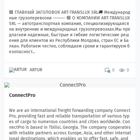
🟦 ГЛАВНЫЙ ЗАГОЛОВОК ART-TRANSLUX SRL🚚 Международ
ные грузоперевозки ⸻ 🟦 О КОМПАНИИ ART-TRANSLUX
SRL — автотранспортная компания, специализирующаяся
на внутренних и международных грузоперевозках.Мы пре
длагаем надежные, быстрые и гибкие логистические реш
ения для клиентов из Республики Молдова, стран ЕС и Ба
лкан. Работаем честно, соблюдаем сроки и гарантируем б
езопасност...
ARTUR
0
0
ConnectPro
We are an international freight forwarding company Connect
Pro, providing fast and reliable transportation of various typ
es of cargo to numerous countries and cities worldwide. Con
nectPro is based in Tbilisi, Georgia. The company cooperates
with reliable partners across Europe, Asia, and other internat
ional destinations, which enables us to offer fast, safe, and