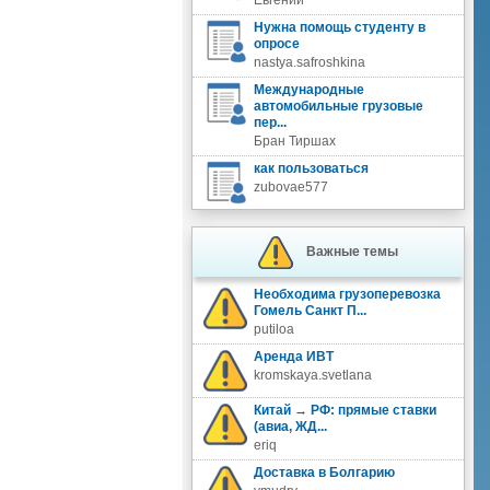
Евгений
Нужна помощь студенту в
опросе
nastya.safroshkina
Международные
автомобильные грузовые
пер...
Бран Тиршах
как пользоваться
zubovae577
Важные темы
Необходима грузоперевозка
Гомель Санкт П...
putiloa
Аренда ИВТ
kromskaya.svetlana
Китай → РФ: прямые ставки
(авиа, ЖД...
eriq
Доставка в Болгарию