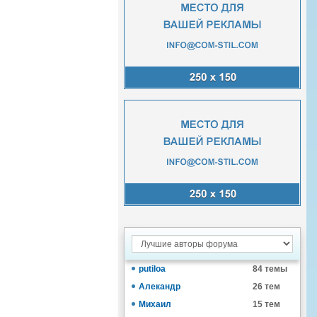
putiloa
84 темы
Алекандр
26 тем
Михаил
15 тем