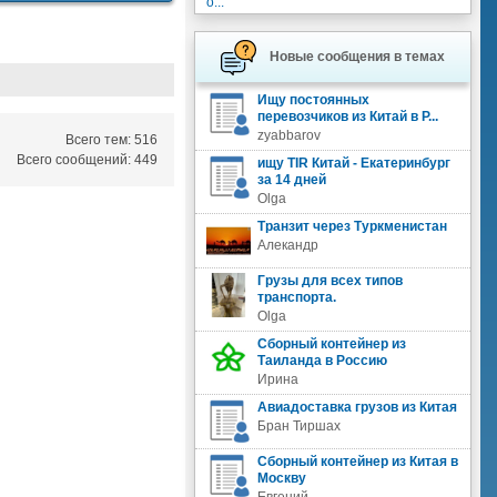
о...
Новые сообщения в темах
Ищу постоянных
перевозчиков из Китай в Р...
zyabbarov
Всего тем: 516
Всего сообщений: 449
ищу TIR Китай - Екатеринбург
за 14 дней
Olga
Транзит через Туркменистан
Алекандр
Грузы для всех типов
транспорта.
Olga
Сборный контейнер из
Таиланда в Россию
Ирина
Авиадоставка грузов из Китая
Бран Тиршах
Сборный контейнер из Китая в
Москву