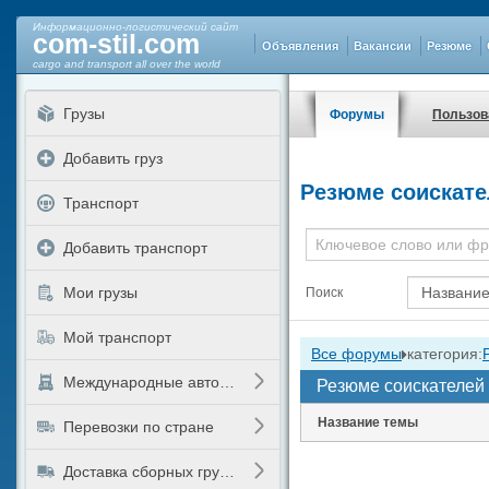
Информационно-логистический сайт
com-stil.com
Объявления
Вакансии
Резюме
cargo and transport all over the world
Грузы
Форумы
Пользов
Добавить груз
Резюме соискате
Транспорт
Добавить транспорт
Мои грузы
Поиск
Мой транспорт
Все форумы
категория:
Международные автоперевозки
Резюме соискателей
Название темы
Перевозки по стране
Доставка сборных грузов