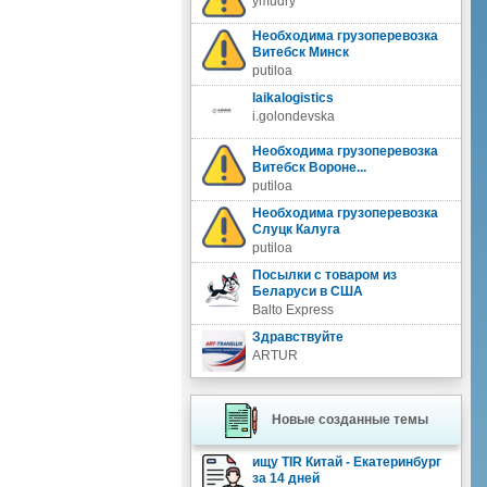
ymudry
Необходима грузоперевозка
Витебск Минск
putiloa
laikalogistics
i.golondevska
Необходима грузоперевозка
Витебск Вороне...
putiloa
Необходима грузоперевозка
Слуцк Калуга
putiloa
Посылки с товаром из
Беларуси в США
Balto Express
Здравствуйте
ARTUR
Новые созданные темы
ищу TIR Китай - Екатеринбург
за 14 дней