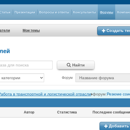
Статьи
Презентации
Вопросы и ответы
Консультанты
Форумы
Компан
Создать те
атели
Мои темы
лей
Найти
Форум
Работа в транспортной и логистической отрасли
форум:
Резюме сои
Автор
Статистика
Последнее сообщени
Добавить 