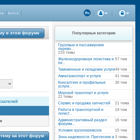
ии
Блоги
Ru
му в этом форуме
Популярные категории
Грузовые и пассажирские
перево...
233 темы
Железнодорожная логистика и
57 тем
пе...
Таможенные и складские услуги
49 тем
Авиатранспорт и услуги
41 тема
Консалтинг и профильные
30 тем
услуги...
Морской транспорт и услуги
22 темы
скателей
Сервис и продажа запчастей
21 тема
Работа в транспортной и
19 тем
логист...
Административный раздел
16 тем
е
форума...
Условия грузоперевозок
15 тем
тему на этот форум
Зона надежности. Претензии и
3 темы