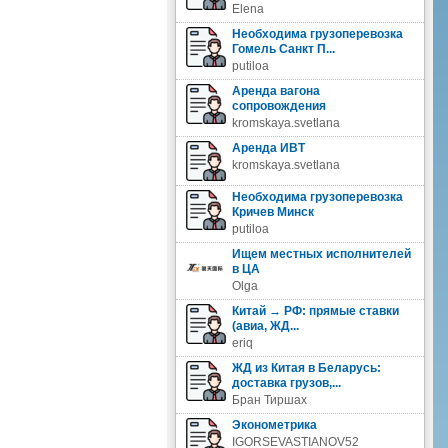
Elena
Необходима грузоперевозка
Гомель Санкт П...
putiloa
Аренда вагона
сопровождения
kromskaya.svetlana
Аренда ИВТ
kromskaya.svetlana
Необходима грузоперевозка
Кричев Минск
putiloa
Ищем местных исполнителей
в ЦА
Olga
Китай → РФ: прямые ставки
(авиа, ЖД...
eriq
ЖД из Китая в Беларусь:
доставка грузов,...
Бран Тиршах
Эконометрика
IGORSEVASTIANOV52