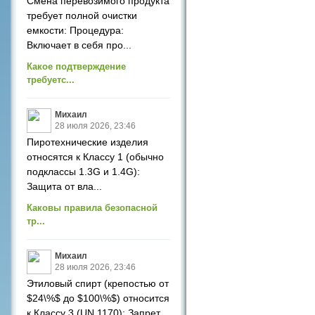
Смена перевозимого продукта
требует полной очистки
емкости: Процедура:
Включает в себя про...
Какое подтверждение
требуетс...
Михаил
28 июля 2026, 23:46
Пиротехнические изделия
относятся к Классу 1 (обычно
подклассы 1.3G и 1.4G):
Защита от вла...
Каковы правила безопасной
тр...
Михаил
28 июля 2026, 23:46
Этиловый спирт (крепостью от
$24\%$ до $100\%$) относится
к Классу 3 (UN 1170): Запрет