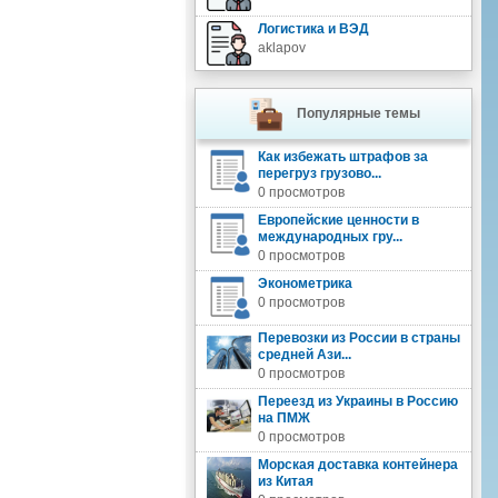
Логистика и ВЭД
aklapov
Популярные темы
Как избежать штрафов за
перегруз грузово...
0 просмотров
Европейские ценности в
международных гру...
0 просмотров
Эконометрика
0 просмотров
Перевозки из России в страны
средней Ази...
0 просмотров
Переезд из Украины в Россию
на ПМЖ
0 просмотров
Морская доставка контейнера
из Китая