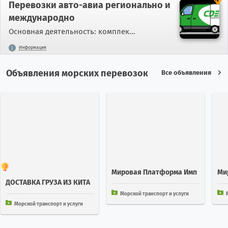
Перевозки авто-авиа регионально и
международно
Основная деятельность: комплек...
Информация
Объявления морских перевозок
Все объявления
Мировая Платформа Имп
Ми
ДОСТАВКА ГРУЗА ИЗ КИТА
Орт Экспорт 252 Стран
Орт
Я В КАЛИНИНГРАД ЧЕРЕЗ С
Морской транспорт и услуги
МП
Морской транспорт и услуги