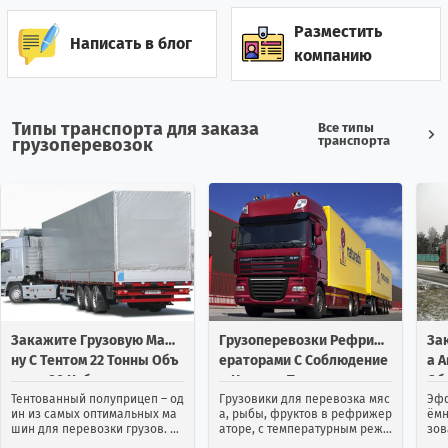
Джибути
0
1
Разместить
Написать в блог
компанию
0
7
Доминиканская республика
Египет
3
19
Типы транспорта для заказа
Все типы
транспорта
грузоперевозок
Зимбабве
1
0
Израиль
114
65
Индия
25
13
Индонезия
1
2
Закажите Грузовую Маши
Грузоперевозки Рефриж
За
Иордания
2
31
Ну С Тентом 22 Тонны Объ
Ераторами С Соблюдение
А 
Емом 90 Кубов
М Нужных Температур
Об
Ирак
2
2
Тентованный полуприцеп – од
Грузовики для перевозка мяс
Эфф
ин из самых оптимальных ма
а, рыбы, фруктов в рефрижер
ёмн
шин для перевозки грузов. М
аторе, с температурным режи
зов
Иран
12
22
ногие клиенты выбирают име
мом Грузовые перевозки реф
ста