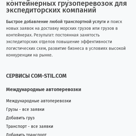
контейнерных грузоперевозок для
Марокко
0
10
экспедиторских компаний
Мексика
3
14
Быстрое добавление любой транспортной услуги
и поиск
новых заявок на доставку морских грузов или грузов в
контейнерах. Результат: постоянная занятость
Мозамбик
0
1
экспедиторских отделов повышение эффективности
логистических схем, развитие бизнеса в условиях высокой
Молдова
181
421
конкуренции на рынке.
Монголия
2
6
СЕРВИСЫ COM-STIL.COM
Непал
1
0
Международные автоперевозки
Нигерия
3
9
Международные автоперевозки
Нидерланды (Голландия)
7
5
Грузы - все заявки
Добавить груз
Никарагуа
0
1
Транспорт - все заявки
Новая Зеландия
2
1
Добавить транспорт