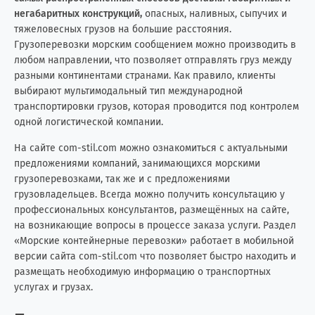
негабаритных конструкций,
опасных, наливных, сыпучих и
тяжеловесных грузов на большие расстояния.
Кения
0
3
Грузоперевозки морским сообщением можно производить в
любом направлении, что позволяет отправлять груз между
Кипр
7
19
разными континентами странами. Как правило, клиенты
выбирают мультимодальный тип международной
Китай
266
20
транспортировки грузов, которая проводится под контролем
одной логистической компании.
Колумбия
1
0
На сайте com-stil.com можно ознакомиться с актуальными
Конго (Brazzaville)
0
1
предложениями компаний, занимающихся морскими
грузоперевозками, так же и с предложениями
грузовладельцев. Всегда можно получить консультацию у
Конго (Kinshasa)
0
3
профессиональных консультантов, размещённых на сайте,
на возникающие вопросы в процессе заказа услуги. Раздел
Кот-д'Ивуар
3
1
«Морские контейнерные перевозки» работает в мобильной
версии сайта com-stil.com что позволяет быстро находить и
Куба
2
6
размещать необходимую информацию о транспортных
услугах и грузах.
Кувейт
0
2