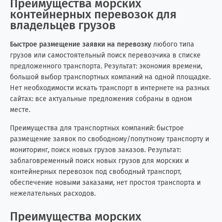
Преимущества морских
Кыргызстан
3
2
контейнерных перевозок для
владельцев грузов
Лаос
0
1
Быстрое размещение заявки на перевозку
любого типа
Латвия
3
6
грузов или самостоятельный поиск перевозчика в списке
предложенного транспорта. Результат: экономия времени,
Ливан
3
4
большой выбор транспортных компаний на одной площадке.
Нет необходимости искать транспорт в интернете на разных
Ливия
0
8
сайтах: все актуальные предложения собраны в одном
месте.
Литва
6
7
Преимущества для транспортных компаний: быстрое
размещение заявок по свободному/попутному транспорту и
Мавритания
0
3
мониторинг, поиск новых грузов заказов. Результат:
заблаговременный поиск новых грузов для морских и
Малайзия
15
0
контейнерных перевозок под свободный транспорт,
обеспечение новыми заказами, нет простоя транспорта и
Мальдивские о-ва
0
1
нежелательных расходов.
Мальта
0
2
Преимущества морских