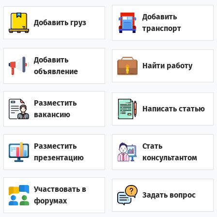
Добавить
Гайана
0
1
Добавить груз
транспорт
Гамбия
0
3
Добавить
Найти работу
Гана
2
5
объявление
Гватемала
0
1
Разместить
Написать статью
Германия
12
10
вакансию
Гонконг
2
0
Разместить
Стать
Греция
7
12
презентацию
консультантом
Грузия
28
52
Участвовать в
Задать вопрос
Дания
2
1
форумах