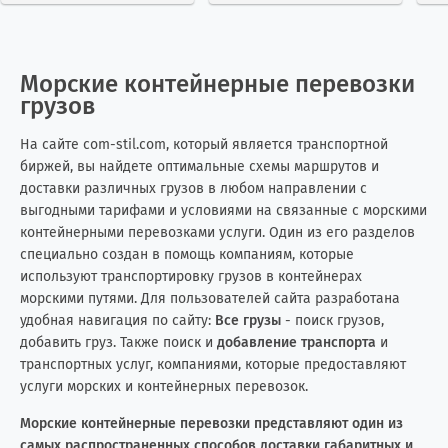
нно тенты из-за их удобства и
рижераторами представляют
тра
универсальности. Можно зак
собой транспортные перевоз
ине
Ирландия
4
7
азать контейнерную перевозк
ки груза в специально оборуд
ими
у тентом...
ованных хо...
Морские контейнерные перевозки
Исландия
0
2
грузов
Испания
15
15
На сайте com-stil.com, который является транспортной
биржей, вы найдете оптимальные схемы маршрутов и
Италия
6
10
доставки различных грузов в любом направлении с
выгодными тарифами и условиями на связанные с морскими
Йемен
0
2
контейнерными перевозками услуги. Один из его разделов
специально создан в помощь компаниям, которые
Казахстан
22
25
используют транспортировку грузов в контейнерах
морскими путями. Для пользователей сайта разработана
Камбоджа
1
0
удобная навигация по сайту:
Все грузы
- поиск грузов,
добавить груз. Также поиск и
добавление транспорта
и
Камерун
1
0
транспортных услуг, компаниями, которые предоставляют
услуги морских и контейнерных перевозок.
Канада
22
64
Морские контейнерные перевозки представляют один из
самых распространенных способов доставки габаритных и
Катар
1
3