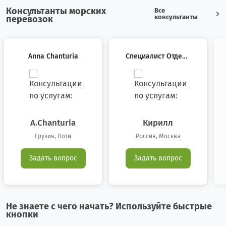
Консультанты морских
Все
Бельгия
6
6
консультанты
перевозок
Бенин
1
1
Anna Chanturia
Специалист Отдела
Болгария
6
46
Международной Ло
Гистики
Боливия
0
1
Босния/Герцеговина
0
1
A.chanturia
Кирилл
Бразилия
42
8
Грузия, Поти
Россия, Москва
Великобритания
6
9
Задать вопрос
Задать вопрос
Венгрия
2
0
Венесуэла
0
1
Не знаете с чего начать? Используйте быстрые
кнопки
Вьетнам
6
10