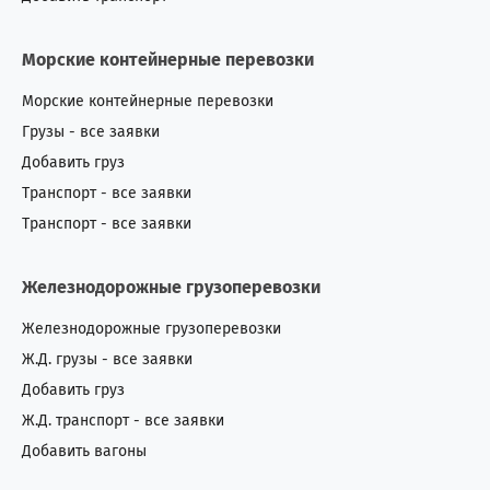
Норвегия
3
7
Морские контейнерные перевозки
О.А.Э.
42
29
Морские контейнерные перевозки
Грузы - все заявки
Оман
0
7
Добавить груз
Пакистан
1
1
Транспорт - все заявки
Транспорт - все заявки
Перу
0
2
Железнодорожные грузоперевозки
Польша
4
11
Железнодорожные грузоперевозки
Португалия
1
4
Ж.Д. грузы - все заявки
Добавить груз
Россия
447
240
Ж.Д. транспорт - все заявки
Румыния
17
53
Добавить вагоны