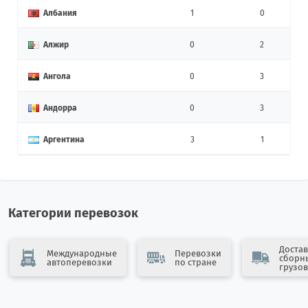
Албания
1
0
Алжир
0
2
Ангола
0
3
Андорра
0
3
Аргентина
3
1
Армения
10
12
Афганистан
4
0
Категории перевозок
Бангладеш
0
7
Достав
Международные
Перевозки
сборн
автоперевозки
по стране
Бахрейн
0
2
грузов
Беларусь
36
24