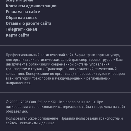
Услуги и цены
Судан
0
7
Контакты администрации
Реклама на сайте
Обратная связь
США
72
66
Отзывы о работе сайта
Telegram-канал
Таиланд
7
5
Карта сайта
Тайвань
8
1
Профессиональный логистический сайт-Биржа транспортных услуг,
Танзания
0
5
для организации логистических цепей транспортировки грузов - Ваш
инструмент в организации современной системы управления
транспортом и грузами. Транспортно-логистический, таможенный
Тунис
1
0
консалтинг. Консультации по организации перевозок грузов и товаров
всех категорий транспорта в международных и региональных
направлениях.
Туркменистан
13
10
Турция
68
106
© 2000 - 2026 Com-Stil.com SRL. Все права защищены. При
цитировании и использовании материалов с сайта гиперсылка на сайт
обязательна.
Уганда
1
1
Пользовательское соглашение
Правила пользования транспортным
сайтом
Реквизиты и данные
Узбекистан
9
11