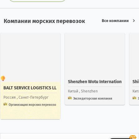
Компании морских перевозок
Все компании
Shenzhen Wotu Internation
Shi
BALT SERVICE LOGISTICS LL
Al Logistics Co.,Ltd
Китай
, Shenzhen
Ки
C
Россия
, Санкт-Петербург
Экспедиторская компания
Организация морских перевозо
к