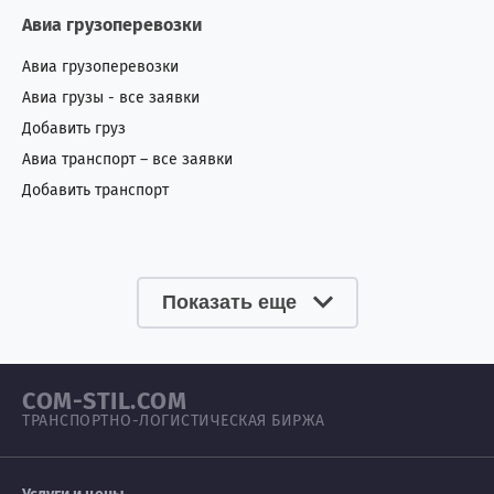
Сан-Томе и Принсипи
0
1
Авиа грузоперевозки
Саудовская Аравия
1
4
Авиа грузоперевозки
Авиа грузы - все заявки
Северная Корея
1
0
Добавить груз
Сенегал
0
4
Авиа транспорт – все заявки
Добавить транспорт
Сербия
3
5
Сингапур
3
1
Показать еще
Сирия
0
4
Словакия
0
1
COM-STIL.COM
Словения
2
1
ТРАНСПОРТНО-ЛОГИСТИЧЕСКАЯ БИРЖА
Сомали
1
3