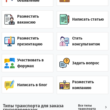
объявление
Гватемала
0
1
Разместить
Написать статью
Германия
12
10
вакансию
Гонконг
2
0
Разместить
Стать
Греция
7
12
презентацию
консультантом
Грузия
28
52
Участвовать в
Задать вопрос
Дания
2
1
форумах
Джибути
0
1
Разместить
Написать в блог
компанию
0
7
Доминиканская республика
Египет
3
19
Типы транспорта для заказа
Все типы
транспорта
грузоперевозок