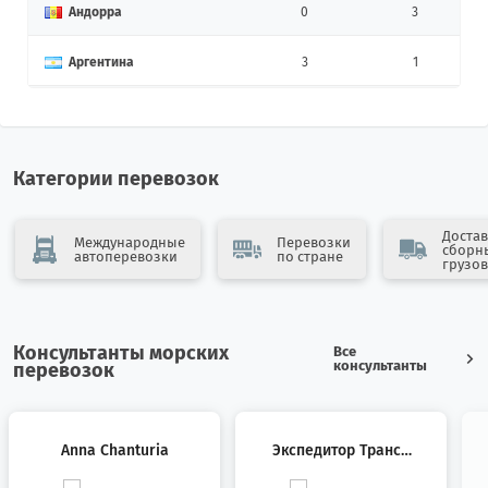
Андорра
0
3
Аргентина
3
1
Армения
10
12
Афганистан
4
0
Категории перевозок
Бангладеш
0
7
Достав
Международные
Перевозки
сборн
автоперевозки
по стране
Бахрейн
0
2
грузов
Беларусь
36
24
Консультанты морских
Все
Бельгия
6
6
консультанты
перевозок
Бенин
1
1
Anna Chanturia
Экспедитор Трансп
Болгария
6
46
Ортный