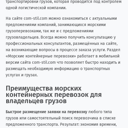
транспортировки грузов, которая проводится под контролем
одной логистической компании.
Колумбия
1
0
На сайте com-stil.com можно ознакомиться с актуальными
Конго (Brazzaville)
0
1
предложениями компаний, занимающихся морскими
грузоперевозками, так же и с предложениями
грузовладельцев. Всегда можно получить консультацию у
Конго (Kinshasa)
0
3
профессиональных консультантов, размещённых на сайте,
на возникающие вопросы в процессе заказа услуги. Раздел
Кот-д'Ивуар
3
1
«Морские контейнерные перевозки» работает в мобильной
версии сайта com-stil.com что позволяет быстро находить и
Куба
2
6
размещать необходимую информацию о транспортных
услугах и грузах.
Кувейт
0
2
Преимущества морских
Кыргызстан
3
2
контейнерных перевозок для
владельцев грузов
Лаос
0
1
Быстрое размещение заявки на перевозку
любого типа
Латвия
3
6
грузов или самостоятельный поиск перевозчика в списке
предложенного транспорта. Результат: экономия времени,