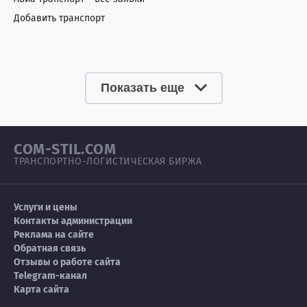
Добавить транспорт
Сербия
3
5
Сингапур
3
1
Показать еще
Сирия
0
4
Словакия
0
1
COM-STIL.COM
Словения
2
1
ТРАНСПОРТНО-ЛОГИСТИЧЕСКАЯ БИРЖА
Сомали
1
3
Услуги и цены
Судан
0
7
Контакты администрации
Реклама на сайте
Обратная связь
США
72
66
Отзывы о работе сайта
Telegram-канал
Таиланд
7
5
Карта сайта