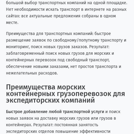
Ливан
3
4
большой выбор транспортных компаний на одной площадке.
Нет необходимости искать транспорт в интернете на разных
Ливия
0
8
сайтах: все актуальные предложения собраны в одном
месте.
Литва
6
7
Преимущества для транспортных компаний: быстрое
размещение заявок по свободному/попутному транспорту и
Мавритания
0
3
мониторинг, поиск новых грузов заказов. Результат:
заблаговременный поиск новых грузов для морских и
Малайзия
15
0
контейнерных перевозок под свободный транспорт,
обеспечение новыми заказами, нет простоя транспорта и
Мальдивские о-ва
0
1
нежелательных расходов.
Мальта
0
2
Преимущества морских
контейнерных грузоперевозок для
Марокко
0
10
экспедиторских компаний
Мексика
3
14
Быстрое добавление любой транспортной услуги
и поиск
новых заявок на доставку морских грузов или грузов в
контейнерах. Результат: постоянная занятость
Мозамбик
0
1
экспедиторских отделов повышение эффективности