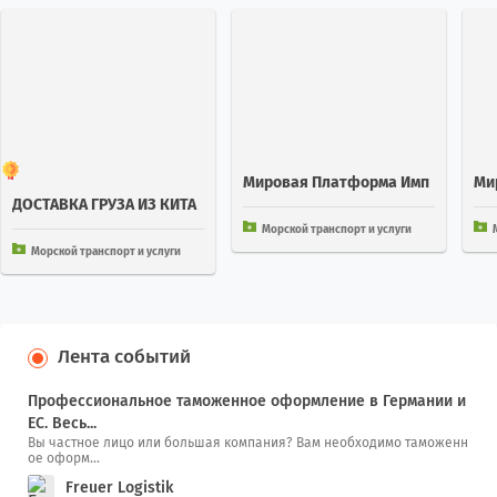
Мировая Платформа Имп
Ми
ДОСТАВКА ГРУЗА ИЗ КИТА
Орт Экспорт 252 Стран
Орт
Я В КАЛИНИНГРАД ЧЕРЕЗ С
Морской транспорт и услуги
МП
Морской транспорт и услуги
Лента событий
Профессиональное таможенное оформление в Германии и
ЕС. Весь...
Вы частное лицо или большая компания? Вам необходимо таможенн
ое оформ...
Freuer Logistik