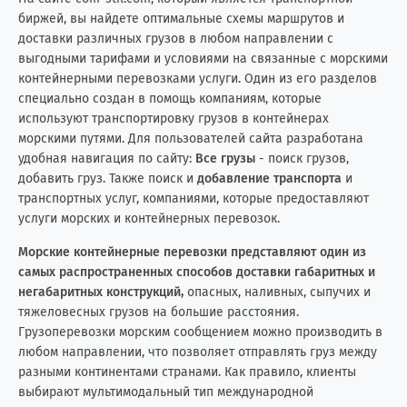
биржей, вы найдете оптимальные схемы маршрутов и
Италия
6
10
доставки различных грузов в любом направлении с
выгодными тарифами и условиями на связанные с морскими
Йемен
0
2
контейнерными перевозками услуги. Один из его разделов
специально создан в помощь компаниям, которые
Казахстан
22
25
используют транспортировку грузов в контейнерах
морскими путями. Для пользователей сайта разработана
Камбоджа
1
0
удобная навигация по сайту:
Все грузы
- поиск грузов,
добавить груз. Также поиск и
добавление транспорта
и
Камерун
1
0
транспортных услуг, компаниями, которые предоставляют
услуги морских и контейнерных перевозок.
Канада
22
64
Морские контейнерные перевозки представляют один из
самых распространенных способов доставки габаритных и
Катар
1
3
негабаритных конструкций,
опасных, наливных, сыпучих и
тяжеловесных грузов на большие расстояния.
Кения
0
3
Грузоперевозки морским сообщением можно производить в
любом направлении, что позволяет отправлять груз между
Кипр
7
19
разными континентами странами. Как правило, клиенты
выбирают мультимодальный тип международной
Китай
266
20