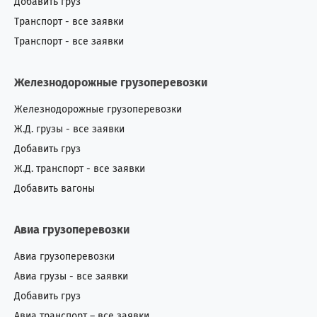
Добавить груз
Пакистан
1
1
Транспорт - все заявки
Транспорт - все заявки
Перу
0
2
Железнодорожные грузоперевозки
Польша
4
11
Железнодорожные грузоперевозки
Португалия
1
4
Ж.Д. грузы - все заявки
Добавить груз
Россия
447
240
Ж.Д. транспорт - все заявки
Румыния
17
53
Добавить вагоны
Сан-Томе и Принсипи
0
1
Авиа грузоперевозки
Саудовская Аравия
1
4
Авиа грузоперевозки
Авиа грузы - все заявки
Северная Корея
1
0
Добавить груз
Сенегал
0
4
Авиа транспорт – все заявки