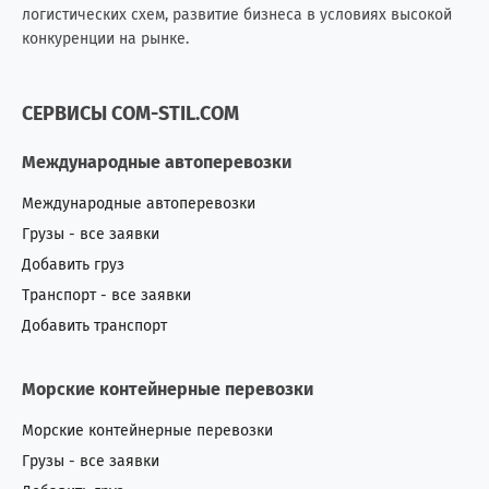
логистических схем, развитие бизнеса в условиях высокой
Молдова
181
421
конкуренции на рынке.
Монголия
2
6
СЕРВИСЫ COM-STIL.COM
Непал
1
0
Международные автоперевозки
Нигерия
3
9
Международные автоперевозки
Нидерланды (Голландия)
7
5
Грузы - все заявки
Добавить груз
Никарагуа
0
1
Транспорт - все заявки
Новая Зеландия
2
1
Добавить транспорт
Норвегия
3
7
Морские контейнерные перевозки
О.А.Э.
42
29
Морские контейнерные перевозки
Грузы - все заявки
Оман
0
7