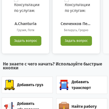
Боливия
0
1
Босния/Герцеговина
0
1
A.chanturia
Сенченков Петр
Владимирович
Бразилия
42
8
Грузия, Поти
Беларусь, Гродно
Великобритания
6
9
Задать вопрос
Задать вопрос
Венгрия
2
0
Венесуэла
0
1
Не знаете с чего начать? Используйте быстрые
кнопки
Вьетнам
6
10
Добавить
Гайана
0
1
Добавить груз
транспорт
Гамбия
0
3
Добавить
Найти работу
Гана
2
5